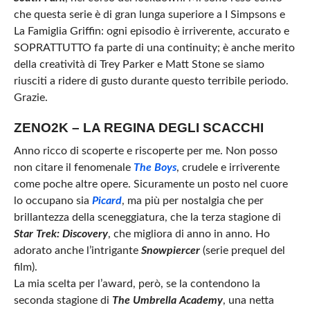
che questa serie è di gran lunga superiore a I Simpsons e
La Famiglia Griffin: ogni episodio è irriverente, accurato e
SOPRATTUTTO fa parte di una continuity; è anche merito
della creatività di Trey Parker e Matt Stone se siamo
riusciti a ridere di gusto durante questo terribile periodo.
Grazie.
ZENO2K – LA REGINA DEGLI SCACCHI
Anno ricco di scoperte e riscoperte per me. Non posso
non citare il fenomenale
The Boys
, crudele e irriverente
come poche altre opere. Sicuramente un posto nel cuore
lo occupano sia
Picard
, ma più per nostalgia che per
brillantezza della sceneggiatura, che la terza stagione di
Star Trek: Discovery
, che migliora di anno in anno. Ho
adorato anche l’intrigante
Snowpiercer
(serie prequel del
film).
La mia scelta per l’award, però, se la contendono la
seconda stagione di
The Umbrella Academy
, una netta