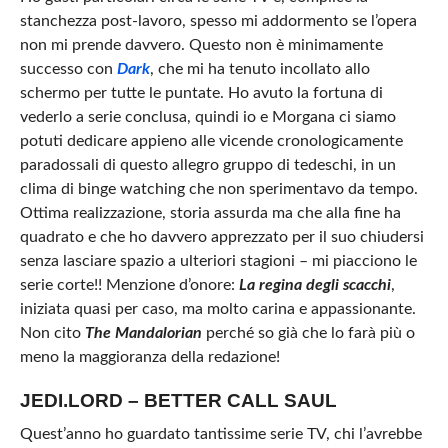
stanchezza post-lavoro, spesso mi addormento se l’opera
non mi prende davvero. Questo non è minimamente
successo con
Dark
, che mi ha tenuto incollato allo
schermo per tutte le puntate. Ho avuto la fortuna di
vederlo a serie conclusa, quindi io e Morgana ci siamo
potuti dedicare appieno alle vicende cronologicamente
paradossali di questo allegro gruppo di tedeschi, in un
clima di binge watching che non sperimentavo da tempo.
Ottima realizzazione, storia assurda ma che alla fine ha
quadrato e che ho davvero apprezzato per il suo chiudersi
senza lasciare spazio a ulteriori stagioni – mi piacciono le
serie corte!! Menzione d’onore:
La regina degli scacchi
,
iniziata quasi per caso, ma molto carina e appassionante.
Non cito
The Mandalorian
perché so già che lo farà più o
meno la maggioranza della redazione!
JEDI.LORD – BETTER CALL SAUL
Quest’anno ho guardato tantissime serie TV, chi l’avrebbe