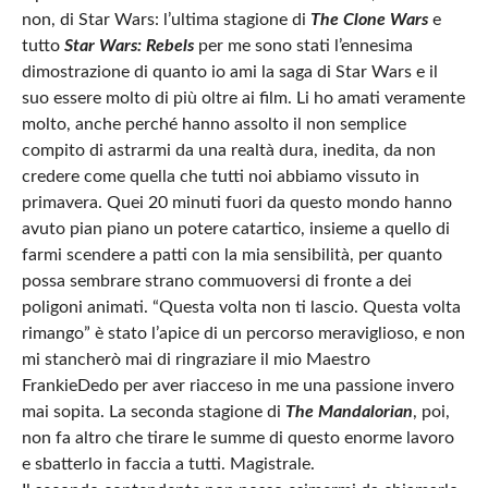
non, di Star Wars: l’ultima stagione di
The Clone Wars
e
tutto
Star Wars: Rebels
per me sono stati l’ennesima
dimostrazione di quanto io ami la saga di Star Wars e il
suo essere molto di più oltre ai film. Li ho amati veramente
molto, anche perché hanno assolto il non semplice
compito di astrarmi da una realtà dura, inedita, da non
credere come quella che tutti noi abbiamo vissuto in
primavera. Quei 20 minuti fuori da questo mondo hanno
avuto pian piano un potere catartico, insieme a quello di
farmi scendere a patti con la mia sensibilità, per quanto
possa sembrare strano commuoversi di fronte a dei
poligoni animati. “Questa volta non ti lascio. Questa volta
rimango” è stato l’apice di un percorso meraviglioso, e non
mi stancherò mai di ringraziare il mio Maestro
FrankieDedo per aver riacceso in me una passione invero
mai sopita. La seconda stagione di
The Mandalorian
, poi,
non fa altro che tirare le summe di questo enorme lavoro
e sbatterlo in faccia a tutti. Magistrale.