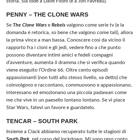
storia. Sia lode a Dave Filoni (e a Jon Favreau).
PENNY – THE CLONE WARS
Se
The Clone Wars
e
Rebels
valgono come serie tv (e la
domanda è retorica, so bene che valgono come tali), allora
la prima vince a man bassa. Conoscere così da vicino il
rapporto fra i cloni e gli jedi, vedere fino a che punto
possono diventare intimi amici e fedeli compagni
d’avventure, aumenta il dramma che si verifica quando
viene eseguito l’Ordine 66. Oltre cento episodi
appassionanti (non tutti allo stesso livello, va detto) che
coinvolgono e raccontano, commuovono e appassionano,
interessano ed emozionano una piccola padawan come
me che vive in un paesello lontano lontano. Se vi piace
Star Wars, fatevi un favore e guardatelo.
TENCAR – SOUTH PARK
Insieme a Clack abbiamo recuperato tutte le stagioni di
South Park
, nel corso del lockdown. Mi sono reso conto