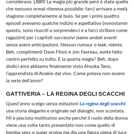
considerava. LIBRI! La magia più grande però è stata quella
che nessuno ormai riteneva possibile: farci arrivare a metà
stagione completamente al buio. Se per i primi quattro
episodi avevamo qualche indizio e aspettativa (nonostante
questo, sono riusciti a sorprenderci e a farci strillare come
ragazzini) per i capitoli successivi siamo andati avanti
senza avere anticipazioni. Nessun rumour o leak, niente.
Beh, complimenti Dave Filoni e Jon Favreau, avete fatto
centro perfetto su tutto. E la quarta magia? Beh, dopo
dodici anni abbiamo finalmente visto Ahsoka Tano,
l’apprendista di Anakin dal vivo. Come poteva non essere
la serie dell’anno?
GATTIVERIA – LA REGINA DEGLI SCACCHI
Quest’anno scelgo senza esitazioni
La regina degli scacchi
:
una storia elegante e originale nei dialoghi, non scontata.
Mi è piaciuta moltissimo anche perché il ruolo della donna
viene una volta tanto presentato non come quello di
bomba sexy o super eroina ma dia una figura piena di luce