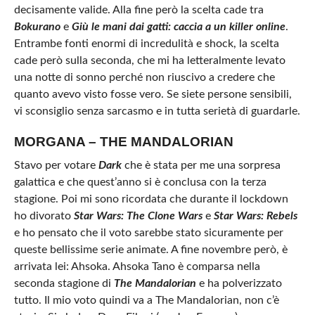
decisamente valide. Alla fine però la scelta cade tra
Bokurano
e
Giù le mani dai gatti: caccia a un killer online
.
Entrambe fonti enormi di incredulità e shock, la scelta
cade però sulla seconda, che mi ha letteralmente levato
una notte di sonno perché non riuscivo a credere che
quanto avevo visto fosse vero. Se siete persone sensibili,
vi sconsiglio senza sarcasmo e in tutta serietà di guardarle.
MORGANA – THE MANDALORIAN
Stavo per votare
Dark
che è stata per me una sorpresa
galattica e che quest’anno si è conclusa con la terza
stagione. Poi mi sono ricordata che durante il lockdown
ho divorato
Star Wars: The Clone Wars
e
Star Wars: Rebels
e ho pensato che il voto sarebbe stato sicuramente per
queste bellissime serie animate. A fine novembre però, è
arrivata lei: Ahsoka. Ahsoka Tano è comparsa nella
seconda stagione di
The Mandalorian
e ha polverizzato
tutto. Il mio voto quindi va a The Mandalorian, non c’è