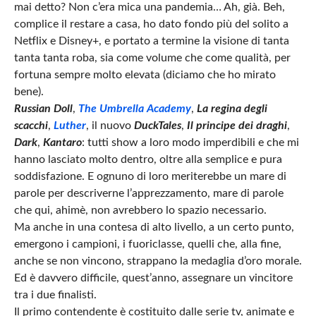
mai detto? Non c’era mica una pandemia… Ah, già. Beh,
complice il restare a casa, ho dato fondo più del solito a
Netflix e Disney+, e portato a termine la visione di tanta
tanta tanta roba, sia come volume che come qualità, per
fortuna sempre molto elevata (diciamo che ho mirato
bene).
Russian Doll
,
The Umbrella Academy
,
La regina degli
scacchi
,
Luther
, il nuovo
DuckTales
,
Il principe dei draghi
,
Dark
,
Kantaro
: tutti show a loro modo imperdibili e che mi
hanno lasciato molto dentro, oltre alla semplice e pura
soddisfazione. E ognuno di loro meriterebbe un mare di
parole per descriverne l’apprezzamento, mare di parole
che qui, ahimè, non avrebbero lo spazio necessario.
Ma anche in una contesa di alto livello, a un certo punto,
emergono i campioni, i fuoriclasse, quelli che, alla fine,
anche se non vincono, strappano la medaglia d’oro morale.
Ed è davvero difficile, quest’anno, assegnare un vincitore
tra i due finalisti.
Il primo contendente è costituito dalle serie tv, animate e