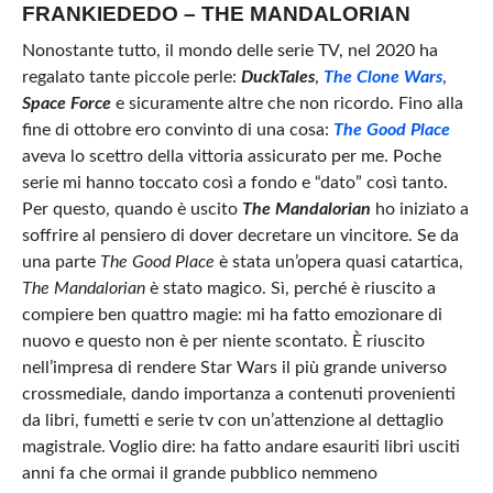
FRANKIEDEDO – THE MANDALORIAN
Nonostante tutto, il mondo delle serie TV, nel 2020 ha
regalato tante piccole perle:
DuckTales
,
The Clone Wars
,
Space Force
e sicuramente altre che non ricordo. Fino alla
fine di ottobre ero convinto di una cosa:
The Good Place
aveva lo scettro della vittoria assicurato per me. Poche
serie mi hanno toccato così a fondo e “dato” così tanto.
Per questo, quando è uscito
The Mandalorian
ho iniziato a
soffrire al pensiero di dover decretare un vincitore. Se da
una parte
The Good Place
è stata un’opera quasi catartica,
The Mandalorian
è stato magico. Sì, perché è riuscito a
compiere ben quattro magie: mi ha fatto emozionare di
nuovo e questo non è per niente scontato. È riuscito
nell’impresa di rendere Star Wars il più grande universo
crossmediale, dando importanza a contenuti provenienti
da libri, fumetti e serie tv con un’attenzione al dettaglio
magistrale. Voglio dire: ha fatto andare esauriti libri usciti
anni fa che ormai il grande pubblico nemmeno