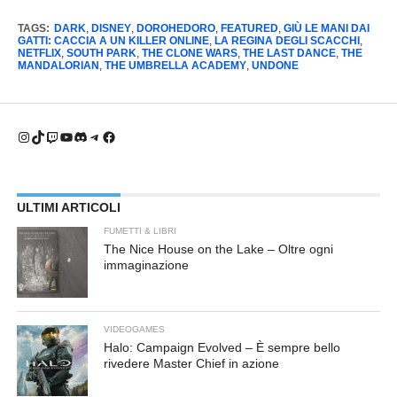
TAGS:
DARK
,
DISNEY
,
DOROHEDORO
,
FEATURED
,
GIÙ LE MANI DAI
GATTI: CACCIA A UN KILLER ONLINE
,
LA REGINA DEGLI SCACCHI
,
NETFLIX
,
SOUTH PARK
,
THE CLONE WARS
,
THE LAST DANCE
,
THE
MANDALORIAN
,
THE UMBRELLA ACADEMY
,
UNDONE
Instagram
TikTok
Twitch
YouTube
Discord
Telegram
Facebook
ULTIMI ARTICOLI
FUMETTI & LIBRI
The Nice House on the Lake – Oltre ogni
immaginazione
VIDEOGAMES
Halo: Campaign Evolved – È sempre bello
rivedere Master Chief in azione