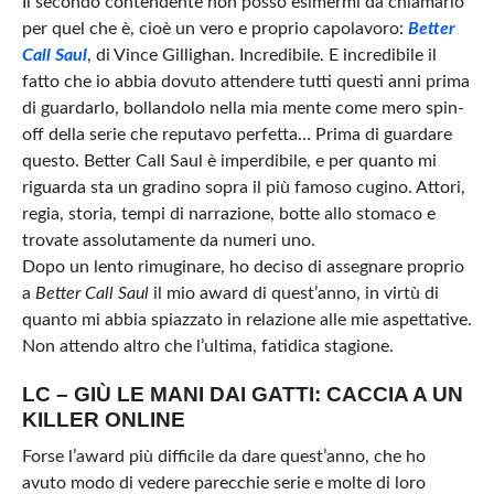
Il secondo contendente non posso esimermi da chiamarlo
per quel che è, cioè un vero e proprio capolavoro:
Better
Call Saul
, di Vince Gillighan. Incredibile. E incredibile il
fatto che io abbia dovuto attendere tutti questi anni prima
di guardarlo, bollandolo nella mia mente come mero spin-
off della serie che reputavo perfetta… Prima di guardare
questo. Better Call Saul è imperdibile, e per quanto mi
riguarda sta un gradino sopra il più famoso cugino. Attori,
regia, storia, tempi di narrazione, botte allo stomaco e
trovate assolutamente da numeri uno.
Dopo un lento rimuginare, ho deciso di assegnare proprio
a
Better Call Saul
il mio award di quest’anno, in virtù di
quanto mi abbia spiazzato in relazione alle mie aspettative.
Non attendo altro che l’ultima, fatidica stagione.
LC – GIÙ LE MANI DAI GATTI: CACCIA A UN
KILLER ONLINE
Forse l’award più difficile da dare quest’anno, che ho
avuto modo di vedere parecchie serie e molte di loro