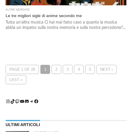
ALTRE NERDATE
Le tre migliori sigle di anime secondo me
Tutta un’altra musica Ci hai mai fatto caso a quanto la musica
abbia un impatto sulla nostra memoria e sulla nostra percezione?...
PAGE 1 OF 28
1
2
3
4
5
NEXT ›
LAST »
Instagram
TikTok
Twitch
YouTube
Discord
Telegram
Facebook
ULTIMI ARTICOLI