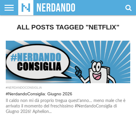
CHI
SIAMO
ALL POSTS TAGGED "NETFLIX"
GIOCHI
GIOCHI
VIDEOGAMES
FILM
FUMETTI
MAGIC:
DUNGEONS
WRESTLING
NERDANDO
I
DA
DI
&
& LIBRI
THE
&
AWARDS
BOLLINI
TAVOLO
RUOLO
SERIE
GATHERING
DRAGONS
TV
#NERDANDOCONSIGLIA
#NerdandoConsiglia: Giugno 2026
Il caldo non mi dà proprio tregua quest’anno… meno male che è
arrivato il momento del freschissimo #NerdandoConsiglia di
Giugno 2026! Aphelion...