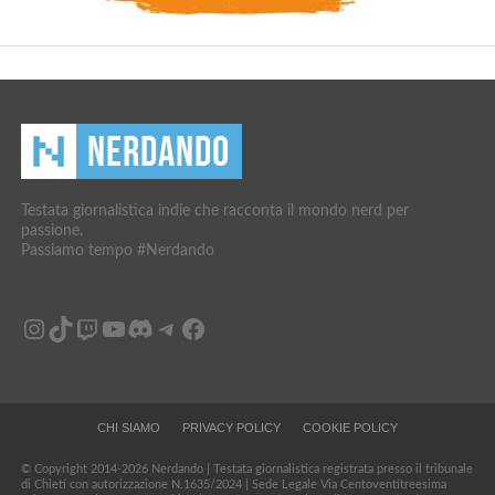
Testata giornalistica indie che racconta il mondo nerd per
passione.
Passiamo tempo #Nerdando
Instagram
TikTok
Twitch
YouTube
Discord
Telegram
Facebook
CHI SIAMO
PRIVACY POLICY
COOKIE POLICY
© Copyright 2014-2026 Nerdando | Testata giornalistica registrata presso il tribunale
di Chieti con autorizzazione N.1635/2024 | Sede Legale Via Centoventitreesima