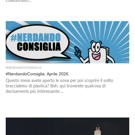
collezionavo...
#NERDANDOCONSIGLIA
#NerdandoConsiglia: Aprile 2026
Questo mese avete aperto le uova per poi scoprire il solito
braccialetto di plastica? Beh, qui troverete qualcosa di
decisamente più interessante:...