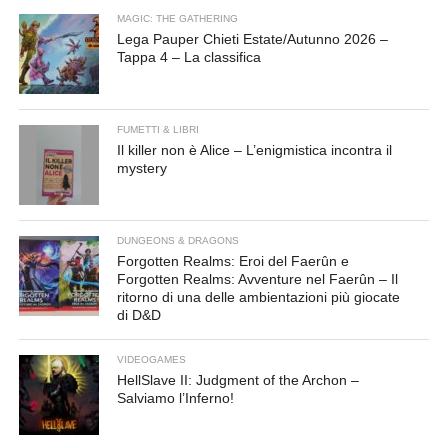
MAGIC: THE GATHERING
Lega Pauper Chieti Estate/Autunno 2026 –
Tappa 4 – La classifica
FUMETTI & LIBRI
Il killer non è Alice – L’enigmistica incontra il
mystery
DUNGEONS & DRAGONS
Forgotten Realms: Eroi del Faerûn e
Forgotten Realms: Avventure nel Faerûn – Il
ritorno di una delle ambientazioni più giocate
di D&D
VIDEOGAMES
HellSlave II: Judgment of the Archon –
Salviamo l’Inferno!