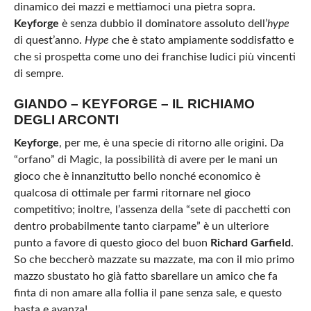
dinamico dei mazzi e mettiamoci una pietra sopra.
Keyforge
è senza dubbio il dominatore assoluto dell’
hype
di quest’anno.
Hype
che è stato ampiamente soddisfatto e
che si prospetta come uno dei franchise ludici più vincenti
di sempre.
GIANDO – KEYFORGE – IL RICHIAMO
DEGLI ARCONTI
Keyforge
, per me, è una specie di ritorno alle origini. Da
“orfano” di Magic, la possibilità di avere per le mani un
gioco che è innanzitutto bello nonché economico è
qualcosa di ottimale per farmi ritornare nel gioco
competitivo; inoltre, l’assenza della “sete di pacchetti con
dentro probabilmente tanto ciarpame” è un ulteriore
punto a favore di questo gioco del buon
Richard Garfield
.
So che beccherò mazzate su mazzate, ma con il mio primo
mazzo sbustato ho già fatto sbarellare un amico che fa
finta di non amare alla follia il pane senza sale, e questo
basta e avanza!