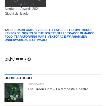
Nerdando Awards 2021 –
Giochi da Tavolo
TAGS:
BOARD GAME
,
EVERDELL
,
FEATURED
,
FLAMME ROUGE
,
KEYFORGE
,
SPIRITS OF THE FOREST
,
SULLE TRACCE DI MARCO
POLO
,
TERRAFORMING MARS
,
VEKTORACE
,
WARHAMMER
UNDERWORLDS: NIGHTVAULT
Instagram
TikTok
Twitch
YouTube
Discord
Telegram
Facebook
ULTIMI ARTICOLI
VIDEOGAMES
The Green Light – La tempesta è dentro