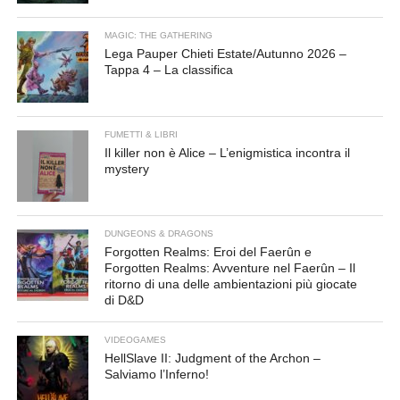
MAGIC: THE GATHERING
Lega Pauper Chieti Estate/Autunno 2026 –
Tappa 4 – La classifica
FUMETTI & LIBRI
Il killer non è Alice – L’enigmistica incontra il
mystery
DUNGEONS & DRAGONS
Forgotten Realms: Eroi del Faerûn e
Forgotten Realms: Avventure nel Faerûn – Il
ritorno di una delle ambientazioni più giocate
di D&D
VIDEOGAMES
HellSlave II: Judgment of the Archon –
Salviamo l’Inferno!