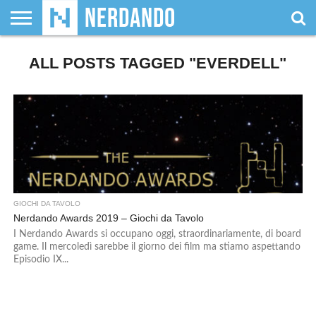
CHI
SIAMO
ALL POSTS TAGGED "EVERDELL"
GIOCHI
GIOCHI
VIDEOGAMES
FILM
FUMETTI
MAGIC:
DUNGEONS
WRESTLING
NERDANDO
I
DA
DI
&
& LIBRI
THE
&
AWARDS
BOLLINI
TAVOLO
RUOLO
SERIE
GATHERING
DRAGONS
TV
GIOCHI DA TAVOLO
Nerdando Awards 2019 – Giochi da Tavolo
I Nerdando Awards si occupano oggi, straordinariamente, di board
game. Il mercoledì sarebbe il giorno dei film ma stiamo aspettando
Episodio IX...