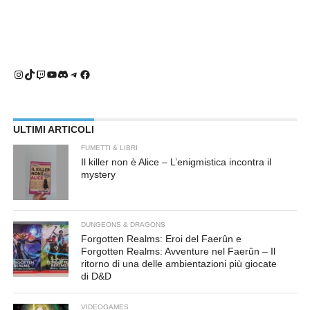
Instagram
TikTok
Twitch
YouTube
Discord
Telegram
Facebook
ULTIMI ARTICOLI
FUMETTI & LIBRI
Il killer non è Alice – L’enigmistica incontra il
mystery
DUNGEONS & DRAGONS
Forgotten Realms: Eroi del Faerûn e
Forgotten Realms: Avventure nel Faerûn – Il
ritorno di una delle ambientazioni più giocate
di D&D
VIDEOGAMES