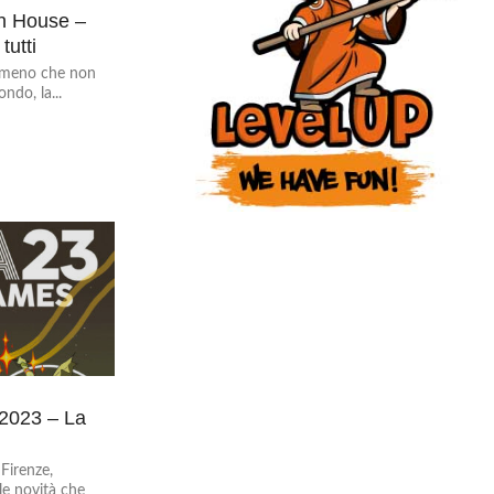
n House –
tutti
 a meno che non
ndo, la...
2023 – La
 Firenze,
le novità che