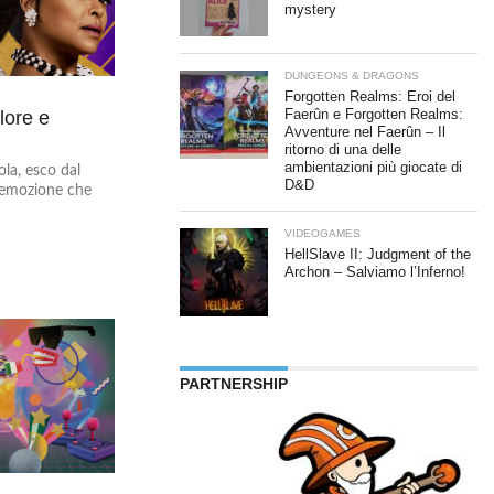
mystery
DUNGEONS & DRAGONS
Forgotten Realms: Eroi del
lore e
Faerûn e Forgotten Realms:
Avventure nel Faerûn – Il
ritorno di una delle
ambientazioni più giocate di
ola, esco dal
D&D
’emozione che
VIDEOGAMES
HellSlave II: Judgment of the
Archon – Salviamo l’Inferno!
PARTNERSHIP