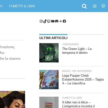
TV
FUMETTI & LIBRI
Instagram
TikTok
Twitch
YouTube
Discord
Telegram
Facebook
ULTIMI ARTICOLI
VIDEOGAMES
strazione,
The Green Light – La
Who
tempesta è dentro
che la stanno
MAGIC: THE GATHERING
Lega Pauper Chieti
Estate/Autunno 2026 – Tappa
4 – La classifica
FUMETTI & LIBRI
Il killer non è Alice –
L’enigmistica incontra il