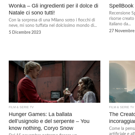
Wonka – Gli ingredienti per il dolce di
SpellBook 
Natale ci sono tutti!
Recensione Sp
risorse creat
Con la sorpresa di una Milano sotto i fiocchi di
italiano da...
neve, mi sono tuffata nel dolcissimo mondo di...
27 Novembre
5 Dicembre 2023
FILM & SERIE TV
FILM & SERIE TV
Hunger Games: La ballata
The Creato
dell’usignolo e del serpente – You
incoraggia
know nothing, Coryo Snow
Come la pensat
artificiale e 