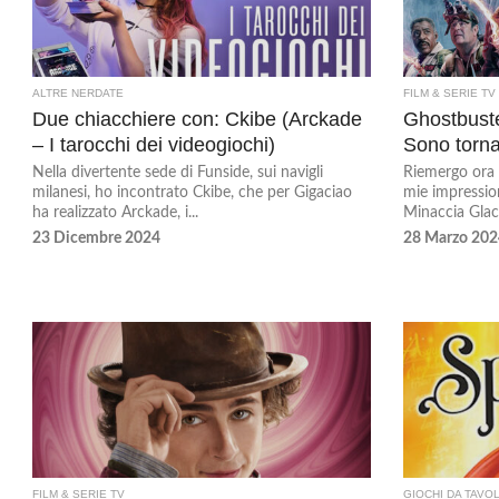
ALTRE NERDATE
FILM & SERIE TV
Due chiacchiere con: Ckibe (Arckade
Ghostbuste
– I tarocchi dei videogiochi)
Sono torna
Nella divertente sede di Funside, sui navigli
Riemergo ora 
milanesi, ho incontrato Ckibe, che per Gigaciao
mie impressio
ha realizzato Arckade, i...
Minaccia Glaci
23 Dicembre 2024
28 Marzo 202
FILM & SERIE TV
GIOCHI DA TAVO