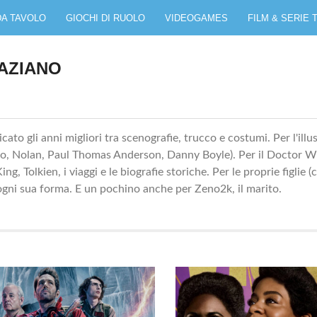
DA TAVOLO
GIOCHI DI RUOLO
VIDEOGAMES
FILM & SERIE 
RAZIANO
ato gli anni migliori tra scenografie, trucco e costumi. Per l'illu
ntino, Nolan, Paul Thomas Anderson, Danny Boyle). Per il Doctor 
, Tolkien, i viaggi e le biografie storiche. Per le proprie figlie (
gni sua forma. E un pochino anche per Zeno2k, il marito.