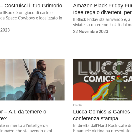
– Costruisci il tuo Grimorio
Amazon Black Friday Fu
Idee regalo divertenti per 
ellBook è un gioco di carte e
o da Space Cowboys e localizzato in
Il Black Friday sta arrivando e,
viviate su un eremo isolati dal mo
 2023
22 Novembre 2023
FIERE
r – A.I. da temere o
Lucca Comics & Games 
re?
conferenza stampa
e in merito all’intelligenza
In diretta dall’Hard Rock Cafe di
all’impatto che sta avendo ogni
Emanuele Vietina ha presentato 