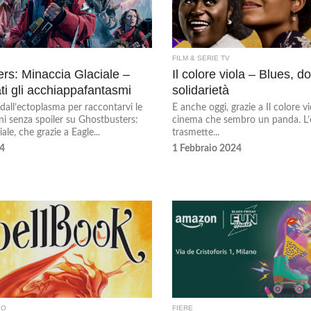
FILM & SERIE TV
rs: Minaccia Glaciale –
Il colore viola – Blues, do
ti gli acchiappafantasmi
solidarietà
dall’ectoplasma per raccontarvi le
E anche oggi, grazie a Il colore vi
ni senza spoiler su Ghostbusters:
cinema che sembro un panda. L
ale, che grazie a Eagle...
trasmette...
4
1 Febbraio 2024
LO
FIERE