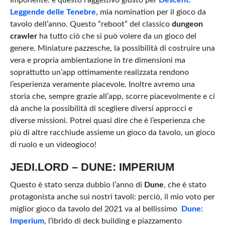
Imponente: è questo l’aggettivo giusto per
Descent:
Leggende delle Tenebre
, mia nomination per il gioco da
tavolo dell’anno. Questo “reboot” del classico
dungeon
crawler
ha tutto ciò che si può volere da un gioco del
genere. Miniature pazzesche, la possibilità di costruire una
vera e propria ambientazione in tre dimensioni ma
soprattutto un’app ottimamente realizzata rendono
l’esperienza veramente piacevole. Inoltre avremo una
storia che, sempre grazie all’app, scorre piacevolmente e ci
dà anche la possibilità di scegliere diversi approcci e
diverse missioni. Potrei quasi dire che è l’esperienza che
più di altre racchiude assieme un gioco da tavolo, un gioco
di ruolo e un videogioco!
JEDI.LORD – DUNE: IMPERIUM
Questo è stato senza dubbio l’anno di
Dune
, che è stato
protagonista anche sui nostri tavoli: perciò, il mio voto per
miglior gioco da tavolo del 2021 va al bellissimo
Dune:
Imperium
, l’ibrido di deck building e piazzamento