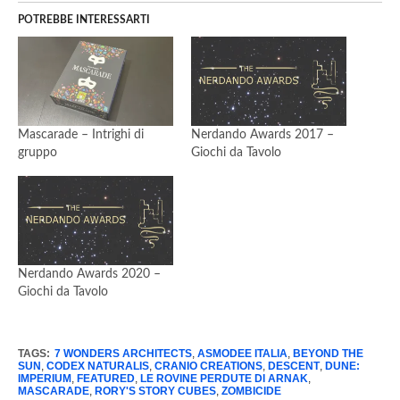
POTREBBE INTERESSARTI
Mascarade – Intrighi di
Nerdando Awards 2017 –
gruppo
Giochi da Tavolo
Nerdando Awards 2020 –
Giochi da Tavolo
TAGS:
7 WONDERS ARCHITECTS
,
ASMODEE ITALIA
,
BEYOND THE
SUN
,
CODEX NATURALIS
,
CRANIO CREATIONS
,
DESCENT
,
DUNE:
IMPERIUM
,
FEATURED
,
LE ROVINE PERDUTE DI ARNAK
,
MASCARADE
,
RORY'S STORY CUBES
,
ZOMBICIDE