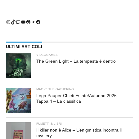
Instagram
TikTok
Twitch
YouTube
Discord
Telegram
Facebook
ULTIMI ARTICOLI
VIDEOGAMES
The Green Light – La tempesta è dentro
MAGIC: THE GATHERING
Lega Pauper Chieti Estate/Autunno 2026 –
Tappa 4 – La classifica
FUMETTI & LIBRI
Il killer non è Alice – L’enigmistica incontra il
mystery