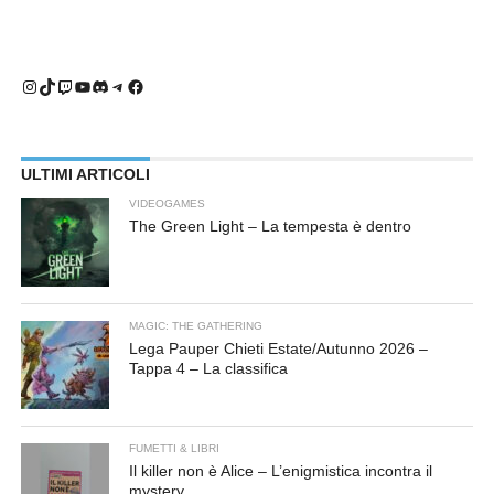
Instagram
TikTok
Twitch
YouTube
Discord
Telegram
Facebook
ULTIMI ARTICOLI
VIDEOGAMES
The Green Light – La tempesta è dentro
MAGIC: THE GATHERING
Lega Pauper Chieti Estate/Autunno 2026 –
Tappa 4 – La classifica
FUMETTI & LIBRI
Il killer non è Alice – L’enigmistica incontra il
mystery