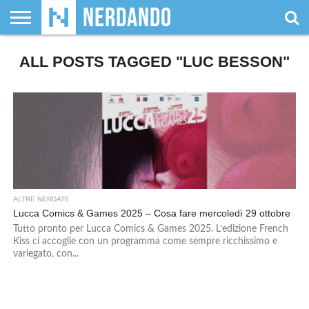
CHI
ALL POSTS TAGGED "LUC BESSON"
SIAMO
GIOCHI
GIOCHI
VIDEOGAMES
FILM
FUMETTI
MAGIC:
DUNGEONS
WRESTLING
NERDANDO
I
DA
DI
&
& LIBRI
THE
&
AWARDS
BOLLINI
TAVOLO
RUOLO
SERIE
GATHERING
DRAGONS
TV
ALTRE NERDATE
Lucca Comics & Games 2025 – Cosa fare mercoledì 29 ottobre
Tutto pronto per Lucca Comics & Games 2025. L’edizione French
Kiss ci accoglie con un programma come sempre ricchissimo e
variegato, con...