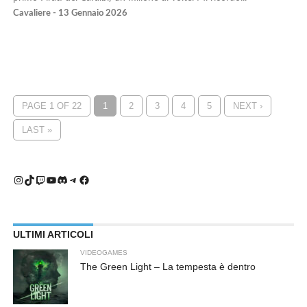
Cavaliere - 13 Gennaio 2026
PAGE 1 OF 22
1
2
3
4
5
NEXT ›
LAST »
Instagram
TikTok
Twitch
YouTube
Discord
Telegram
Facebook
ULTIMI ARTICOLI
VIDEOGAMES
The Green Light – La tempesta è dentro