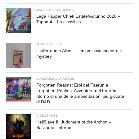
MAGIC: THE GATHERING
Lega Pauper Chieti Estate/Autunno 2026 –
Tappa 4 – La classifica
FUMETTI & LIBRI
Il killer non è Alice – L’enigmistica incontra il
mystery
DUNGEONS & DRAGONS
Forgotten Realms: Eroi del Faerûn e
Forgotten Realms: Avventure nel Faerûn – Il
ritorno di una delle ambientazioni più giocate
di D&D
VIDEOGAMES
HellSlave II: Judgment of the Archon –
Salviamo l’Inferno!