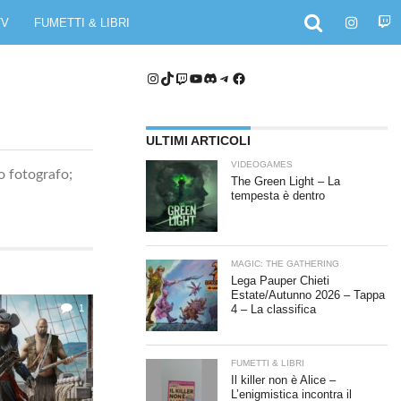
TV
FUMETTI & LIBRI
Instagram
TikTok
Twitch
YouTube
Discord
Telegram
Facebook
ULTIMI ARTICOLI
VIDEOGAMES
o fotografo;
The Green Light – La
tempesta è dentro
MAGIC: THE GATHERING
Lega Pauper Chieti
Estate/Autunno 2026 – Tappa
1
4 – La classifica
FUMETTI & LIBRI
Il killer non è Alice –
L’enigmistica incontra il