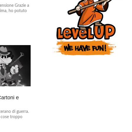
censione Grazie a
rima, ho potuto
artoni e
erano di guerra.
o cose troppo