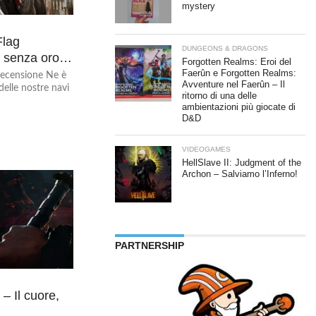
mystery
Flag
DUNGEONS & DRAGONS
o senza oro…
Forgotten Realms: Eroi del
Faerûn e Forgotten Realms:
ecensione Ne è
Avventure nel Faerûn – Il
delle nostre navi
ritorno di una delle
ambientazioni più giocate di
D&D
VIDEOGAMES
HellSlave II: Judgment of the
Archon – Salviamo l’Inferno!
PARTNERSHIP
– Il cuore,