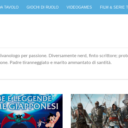
DA TAVOLO
GIOCHI DI RUOLO
VIDEOGAMES
FILM & SERIE 
vanologo per passione. Diversamente nerd, finto scrittore; prot
mone. Padre tiranneggiato e marito ammantato di santità.