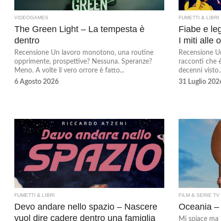
VIDEOGAMES
FUMETTI & LIBRI
The Green Light – La tempesta è
Fiabe e le
dentro
I miti alle 
Recensione Un lavoro monotono, una routine
Recensione Un
opprimente, prospettive? Nessuna. Speranze?
racconti che 
Meno. A volte il vero orrore è fatto...
decenni visto..
6 Agosto 2026
31 Luglio 202
FUMETTI & LIBRI
FILM & SERIE TV
Devo andare nello spazio – Nascere
Oceania –
vuol dire cadere dentro una famiglia
Mi spiace ma n