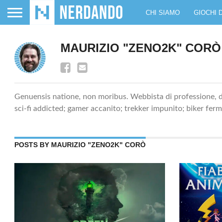
CHI SIAMO
GIOCHI 
MAURIZIO "ZENO2K" CORÒ
Genuensis natione, non moribus. Webbista di professione, di
sci-fi addicted; gamer accanito; trekker impunito; biker fer
POSTS BY MAURIZIO "ZENO2K" CORÒ