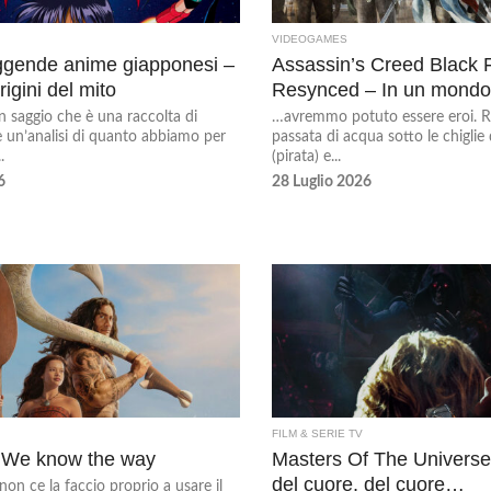
VIDEOGAMES
ggende anime giapponesi –
Assassin’s Creed Black 
origini del mito
Resynced – In un mond
 saggio che è una raccolta di
…avremmo potuto essere eroi. R
è un’analisi di quanto abbiamo per
passata di acqua sotto le chiglie 
.
(pirata) e...
6
28 Luglio 2026
FILM & SERIE TV
 We know the way
Masters Of The Universe 
del cuore, del cuore…
on ce la faccio proprio a usare il