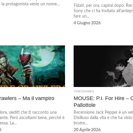
 la protagonista veste un nome...
Fidati, per ora, capirai dopo. Re
Sony che ci ha invitato all’antep
fare un...
4 Giugno 2026
VIDEOGAMES
awlers – Ma il vampiro
MOUSE: P.I. For Hire – C
Pallottole
ora, siediti che ti racconto una
Recensione Jack Pepper è un vet
sante. Però ascoltami bene, perché è
Disilluso dalla vita e che ha vist
ssa. La...
brutte...
6
20 Aprile 2026