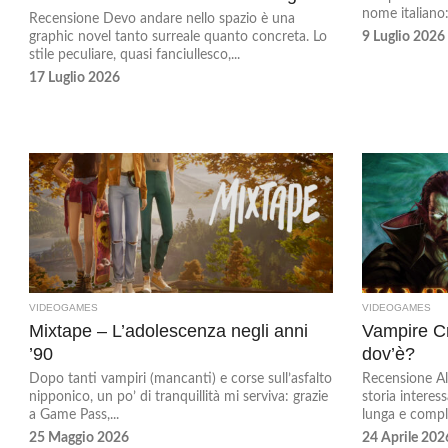
nome italiano:
Recensione Devo andare nello spazio è una
graphic novel tanto surreale quanto concreta. Lo
9 Luglio 2026
stile peculiare, quasi fanciullesco,...
17 Luglio 2026
VIDEOGAMES
VIDEOGAMES
Mixtape – L’adolescenza negli anni
Vampire Cr
’90
dov’è?
Dopo tanti vampiri (mancanti) e corse sull’asfalto
Recensione All
nipponico, un po’ di tranquillità mi serviva: grazie
storia interes
a Game Pass,...
lunga e comple
25 Maggio 2026
24 Aprile 202