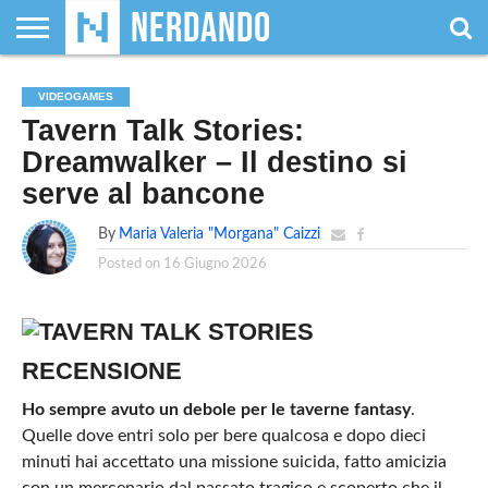
CHI
SIAMO
GIOCHI
GIOCHI
VIDEOGAMES
FILM
FUMETTI
MAGIC:
DUNGEONS
WRESTLING
NERDANDO
I
VIDEOGAMES
DA
DI
&
& LIBRI
THE
&
AWARDS
BOLLINI
Tavern Talk Stories:
TAVOLO
RUOLO
SERIE
GATHERING
DRAGONS
TV
Dreamwalker – Il destino si
serve al bancone
By
Maria Valeria "Morgana" Caizzi
Posted on
16 Giugno 2026
RECENSIONE
Ho sempre avuto un debole per le taverne fantasy
.
Quelle dove entri solo per bere qualcosa e dopo dieci
minuti hai accettato una missione suicida, fatto amicizia