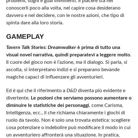
problemi, sogni e guai imminenti. Il piacere sta nel
conoscerli poco alla volta, nel capire cosa desiderano
davvero e nel decidere, con le nostre azioni, che tipo di
spinta dare alla loro storia.
GAMEPLAY
Tavern Talk Stories: Dreamwalker
è prima di tutto una
visual novel narrativa, quindi preparatevi a leggere molto
.
Il cuore del gioco non è l’azione, ma il dialogo. Si parla, si
ascolta, si interpretano indizi e si preparano bevande
magiche capaci di influenzare gli avventurieri.
Ed è qui che il riferimento a
D&D
diventa più evidente e
divertente.
Le pozioni che serviamo possono aumentare o
diminuire le statistiche dei personaggi
, come Carisma,
Intelligenza, ecc., il che richiama chiaramente i giochi di
ruolo da tavolo. Non è solo una trovata estetica: scegliere
cosa potenziare o indebolire può modificare il modo in cui
un avventuriero affronterà una situazione. In pratica,