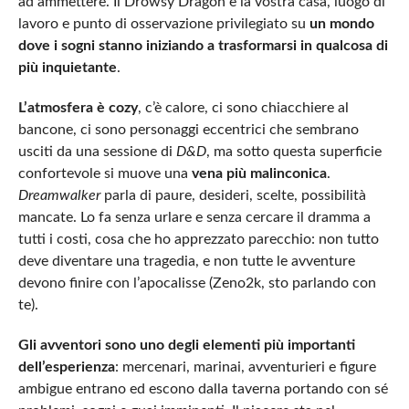
ad ammettere. Il Drowsy Dragon è la vostra casa, luogo di
lavoro e punto di osservazione privilegiato su
un mondo
dove i sogni stanno iniziando a trasformarsi in qualcosa di
più inquietante
.
L’atmosfera è cozy
, c’è calore, ci sono chiacchiere al
bancone, ci sono personaggi eccentrici che sembrano
usciti da una sessione di
D&D
, ma sotto questa superficie
confortevole si muove una
vena più malinconica
.
Dreamwalker
parla di paure, desideri, scelte, possibilità
mancate. Lo fa senza urlare e senza cercare il dramma a
tutti i costi, cosa che ho apprezzato parecchio: non tutto
deve diventare una tragedia, e non tutte le avventure
devono finire con l’apocalisse (Zeno2k, sto parlando con
te).
Gli avventori sono uno degli elementi più importanti
dell’esperienza
: mercenari, marinai, avventurieri e figure
ambigue entrano ed escono dalla taverna portando con sé