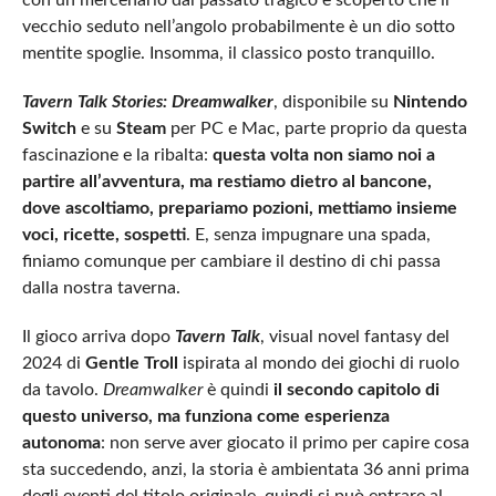
con un mercenario dal passato tragico e scoperto che il
vecchio seduto nell’angolo probabilmente è un dio sotto
mentite spoglie. Insomma, il classico posto tranquillo.
Tavern Talk Stories: Dreamwalker
, disponibile su
Nintendo
Switch
e su
Steam
per PC e Mac, parte proprio da questa
fascinazione e la ribalta:
questa volta non siamo noi a
partire all’avventura, ma restiamo dietro al bancone,
dove ascoltiamo, prepariamo pozioni, mettiamo insieme
voci, ricette, sospetti
. E, senza impugnare una spada,
finiamo comunque per cambiare il destino di chi passa
dalla nostra taverna.
Il gioco arriva dopo
Tavern Talk
, visual novel fantasy del
2024 di
Gentle Troll
ispirata al mondo dei giochi di ruolo
da tavolo.
Dreamwalker
è quindi
il secondo capitolo di
questo universo, ma funziona come esperienza
autonoma
: non serve aver giocato il primo per capire cosa
sta succedendo, anzi, la storia è ambientata 36 anni prima