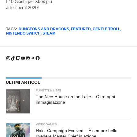
I 10 Giochi per Xbox più
attesi per il 2020!
TAGS:
DUNGEONS AND DRAGONS
,
FEATURED
,
GENTLE TROLL
,
NINTENDO SWITCH
,
STEAM
Instagram
TikTok
Twitch
YouTube
Discord
Telegram
Facebook
ULTIMI ARTICOLI
FUMETTI & LIBRI
The Nice House on the Lake – Oltre ogni
immaginazione
VIDEOGAMES
Halo: Campaign Evolved – È sempre bello
rivedere Master Chief in azione