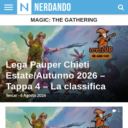
MAGIC: THE GATHERING
CHI
SIAMO
GIOCHI
GIOCHI
VIDEOGAMES
FILM
FUMETTI
MAGIC:
DUNGEONS
WRESTLING
NERDANDO
I
DA
DI
&
& LIBRI
THE
&
AWARDS
BOLLINI
TAVOLO
RUOLO
SERIE
GATHERING
DRAGONS
TV
Lega Pauper Chieti
Estate/Autunno 2026 –
Tappa 4 – La classifica
Tencar - 6 Agosto 2026
1