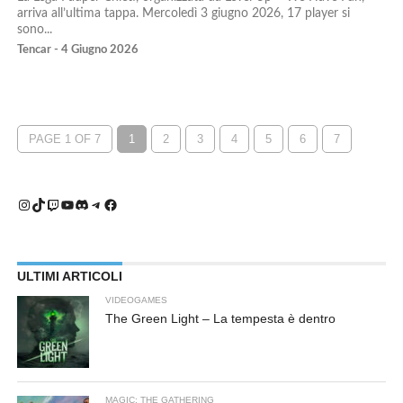
arriva all’ultima tappa. Mercoledì 3 giugno 2026, 17 player si
sono...
Tencar - 4 Giugno 2026
PAGE 1 OF 7
1
2
3
4
5
6
7
Instagram
TikTok
Twitch
YouTube
Discord
Telegram
Facebook
ULTIMI ARTICOLI
VIDEOGAMES
The Green Light – La tempesta è dentro
MAGIC: THE GATHERING