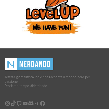
Testata giornalistica indie che racconta il mondo nerd per
passione.
Passiamo tempo #Nerdando
Instagram
TikTok
Twitch
YouTube
Discord
Telegram
Facebook