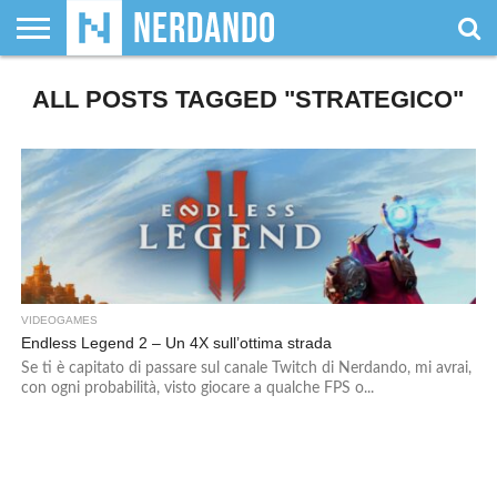
CHI
ALL POSTS TAGGED "STRATEGICO"
SIAMO
GIOCHI
GIOCHI
VIDEOGAMES
FILM
FUMETTI
MAGIC:
DUNGEONS
WRESTLING
NERDANDO
I
DA
DI
&
& LIBRI
THE
&
AWARDS
BOLLINI
TAVOLO
RUOLO
SERIE
GATHERING
DRAGONS
TV
VIDEOGAMES
Endless Legend 2 – Un 4X sull’ottima strada
Se ti è capitato di passare sul canale Twitch di Nerdando, mi avrai,
con ogni probabilità, visto giocare a qualche FPS o...