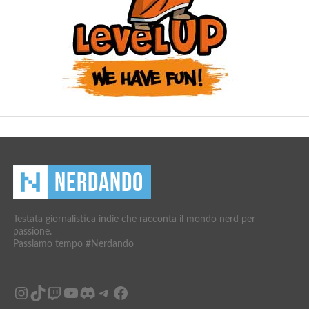
Testata giornalistica indie che racconta il mondo nerd per
passione.
Passiamo tempo #Nerdando
Instagram
TikTok
Twitch
YouTube
Discord
Telegram
Facebook