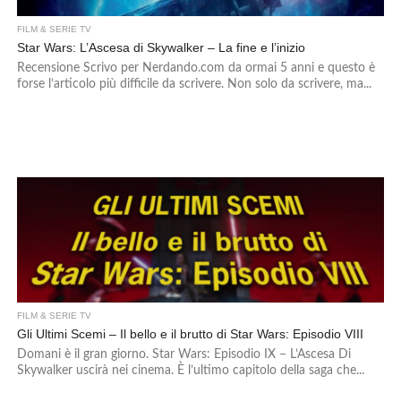
FILM & SERIE TV
Star Wars: L’Ascesa di Skywalker – La fine e l’inizio
Recensione Scrivo per Nerdando.com da ormai 5 anni e questo è
forse l’articolo più difficile da scrivere. Non solo da scrivere, ma...
FILM & SERIE TV
Gli Ultimi Scemi – Il bello e il brutto di Star Wars: Episodio VIII
Domani è il gran giorno. Star Wars: Episodio IX – L’Ascesa Di
Skywalker uscirà nei cinema. È l’ultimo capitolo della saga che...