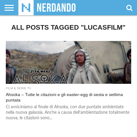
CHI
ALL POSTS TAGGED "LUCASFILM"
SIAMO
GIOCHI
GIOCHI
VIDEOGAMES
FILM
FUMETTI
MAGIC:
DUNGEONS
WRESTLING
NERDANDO
I
DA
DI
&
& LIBRI
THE
&
AWARDS
BOLLINI
TAVOLO
RUOLO
SERIE
GATHERING
DRAGONS
TV
FILM & SERIE TV
Ahsoka – Tutte le citazioni e gli easter-egg di sesta e settima
puntata
Ci avviciniamo al finale di Ahsoka, con due puntate ambientate
nella nuova galassia. Anche a causa dell’ambientazione totalmente
nuova, le citazioni sono...