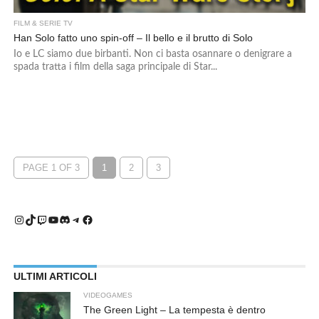
FILM & SERIE TV
Han Solo fatto uno spin-off – Il bello e il brutto di Solo
Io e LC siamo due birbanti. Non ci basta osannare o denigrare a
spada tratta i film della saga principale di Star...
PAGE 1 OF 3
1
2
3
Instagram
TikTok
Twitch
YouTube
Discord
Telegram
Facebook
ULTIMI ARTICOLI
VIDEOGAMES
The Green Light – La tempesta è dentro