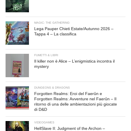
MAGIC: THE GATHERING
Lega Pauper Chieti Estate/Autunno 2026 –
Tappa 4 – La classifica
FUMETTI & LIBRI
Il killer non è Alice – L’enigmistica incontra il
mystery
DUNGEONS & DRAGONS
Forgotten Realms: Eroi del Faerûn e
Forgotten Realms: Avventure nel Faerûn – Il
ritorno di una delle ambientazioni più giocate
di D&D
VIDEOGAMES
HellSlave II: Judgment of the Archon –