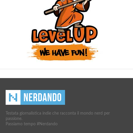
Testata giornalistica indie che racconta il mondo nerd per
passione.
Passiamo tempo #Nerdando