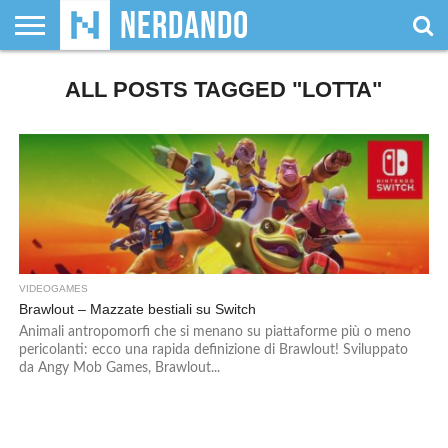
CHI
SIAMO
ALL POSTS TAGGED "LOTTA"
GIOCHI
GIOCHI
VIDEOGAMES
FILM
FUMETTI
MAGIC:
DUNGEONS
WRESTLING
NERDANDO
I
DA
DI
&
& LIBRI
THE
&
AWARDS
BOLLINI
TAVOLO
RUOLO
SERIE
GATHERING
DRAGONS
TV
VIDEOGAMES
Brawlout – Mazzate bestiali su Switch
Animali antropomorfi che si menano su piattaforme più o meno
pericolanti: ecco una rapida definizione di Brawlout! Sviluppato
da Angy Mob Games, Brawlout...