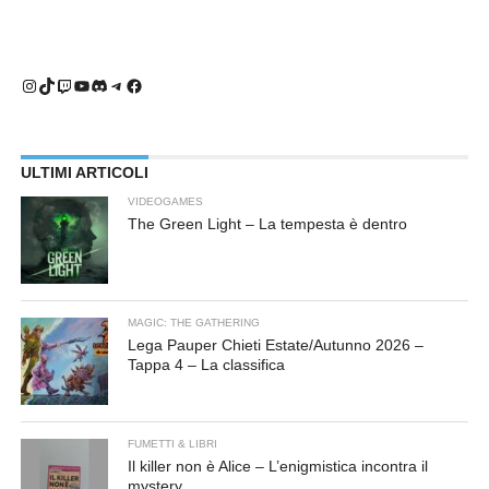
Instagram
TikTok
Twitch
YouTube
Discord
Telegram
Facebook
ULTIMI ARTICOLI
VIDEOGAMES
The Green Light – La tempesta è dentro
MAGIC: THE GATHERING
Lega Pauper Chieti Estate/Autunno 2026 –
Tappa 4 – La classifica
FUMETTI & LIBRI
Il killer non è Alice – L’enigmistica incontra il
mystery