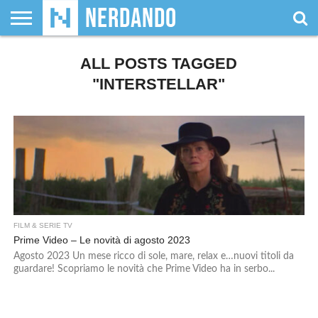
CHI
SIAMO
ALL POSTS TAGGED
GIOCHI
GIOCHI
VIDEOGAMES
FILM
FUMETTI
MAGIC:
DUNGEONS
WRESTLING
NERDANDO
I
DA
DI
&
& LIBRI
THE
&
AWARDS
BOLLINI
TAVOLO
RUOLO
SERIE
GATHERING
DRAGONS
"INTERSTELLAR"
TV
FILM & SERIE TV
Prime Video – Le novità di agosto 2023
Agosto 2023 Un mese ricco di sole, mare, relax e…nuovi titoli da
guardare! Scopriamo le novità che Prime Video ha in serbo...