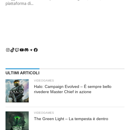
piattaforma di...
Instagram
TikTok
Twitch
YouTube
Discord
Telegram
Facebook
ULTIMI ARTICOLI
VIDEOGAMES
Halo: Campaign Evolved – È sempre bello
rivedere Master Chief in azione
VIDEOGAMES
The Green Light – La tempesta è dentro