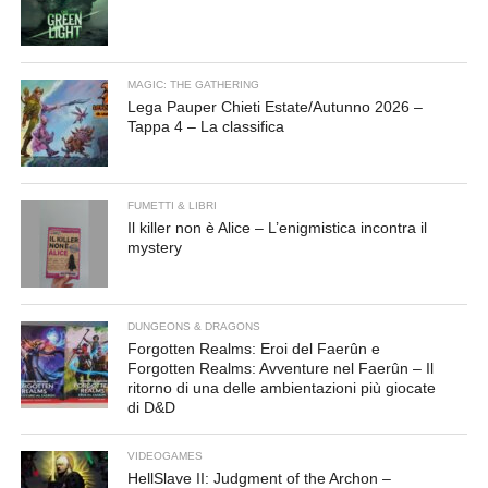
MAGIC: THE GATHERING
Lega Pauper Chieti Estate/Autunno 2026 –
Tappa 4 – La classifica
FUMETTI & LIBRI
Il killer non è Alice – L’enigmistica incontra il
mystery
DUNGEONS & DRAGONS
Forgotten Realms: Eroi del Faerûn e
Forgotten Realms: Avventure nel Faerûn – Il
ritorno di una delle ambientazioni più giocate
di D&D
VIDEOGAMES
HellSlave II: Judgment of the Archon –