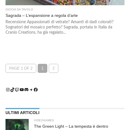
GIOCHI DA TAVOLO
Sagrada – L’espansione a regola d’arte
Recensione Appassionati di vetrate? Amanti di dadi colorati?
Sognatori del mosaico perfetto? Sagrada, portata in Italia da
Cranio Creations, ha già regalato...
PAGE 1 OF 2
1
2
Instagram
TikTok
Twitch
YouTube
Discord
Telegram
Facebook
ULTIMI ARTICOLI
VIDEOGAMES
The Green Light – La tempesta è dentro