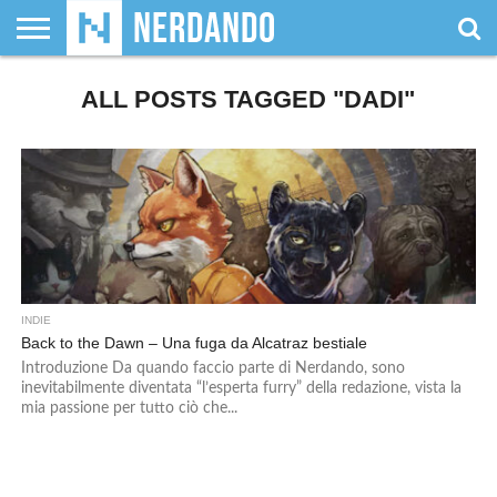
CHI
SIAMO
ALL POSTS TAGGED "DADI"
GIOCHI
GIOCHI
VIDEOGAMES
FILM
FUMETTI
MAGIC:
DUNGEONS
WRESTLING
NERDANDO
I
DA
DI
&
& LIBRI
THE
&
AWARDS
BOLLINI
TAVOLO
RUOLO
SERIE
GATHERING
DRAGONS
TV
INDIE
Back to the Dawn – Una fuga da Alcatraz bestiale
Introduzione Da quando faccio parte di Nerdando, sono
inevitabilmente diventata “l’esperta furry” della redazione, vista la
mia passione per tutto ciò che...