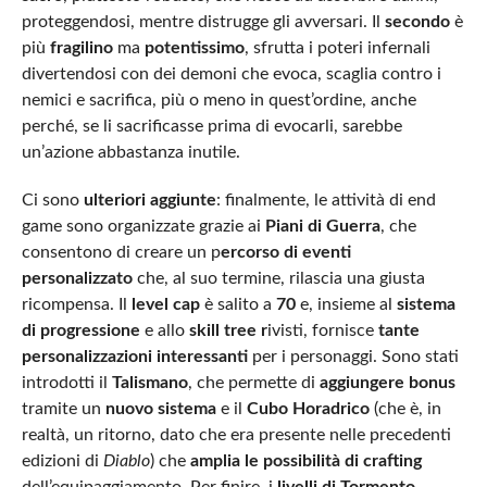
proteggendosi, mentre distrugge gli avversari. Il
secondo
è
più
fragilino
ma
potentissimo
, sfrutta i poteri infernali
divertendosi con dei demoni che evoca, scaglia contro i
nemici e sacrifica, più o meno in quest’ordine, anche
perché, se li sacrificasse prima di evocarli, sarebbe
un’azione abbastanza inutile.
Ci sono
ulteriori aggiunte
: finalmente, le attività di end
game sono organizzate grazie ai
Piani di Guerra
, che
consentono di creare un p
ercorso di eventi
personalizzato
che, al suo termine, rilascia una giusta
ricompensa. Il
level cap
è salito a
70
e, insieme al
sistema
di progressione
e allo
skill tree r
ivisti, fornisce
tante
personalizzazioni interessanti
per i personaggi. Sono stati
introdotti il
Talismano
, che permette di
aggiungere bonus
tramite un
nuovo sistema
e il
Cubo Horadrico
(che è, in
realtà, un ritorno, dato che era presente nelle precedenti
edizioni di
Diablo
) che
amplia le possibilità di crafting
dell’equipaggiamento. Per finire, i
livelli di Tormento