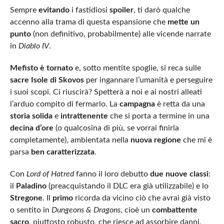
Sempre
evitando
i fastidiosi
spoiler
, ti darò qualche
accenno alla trama di questa espansione che
mette un
punto
(non definitivo, probabilmente) alle vicende narrate
in
Diablo IV
.
Mefisto è tornato
e, sotto mentite spoglie, si reca sulle
sacre Isole di Skovos
per ingannare l’umanità e perseguire
i suoi scopi. Ci riuscirà? Spetterà a noi e ai nostri alleati
l’arduo compito di fermarlo. La
campagna
è retta da una
storia solida
e
intrattenente
che si porta a termine in una
decina d’ore
(o qualcosina di più, se vorrai finirla
completamente), ambientata nella
nuova regione
che mi è
parsa
ben caratterizzata
.
Con
Lord of Hatred
fanno il loro debutto
due nuove classi
:
il
Paladino
(preacquistando il DLC era già utilizzabile) e lo
Stregone
. Il
primo
ricorda da vicino ciò che avrai già visto
o sentito in
Dungeons & Dragons
, cioè un
combattente
sacro
, piuttosto robusto, che riesce ad assorbire danni,