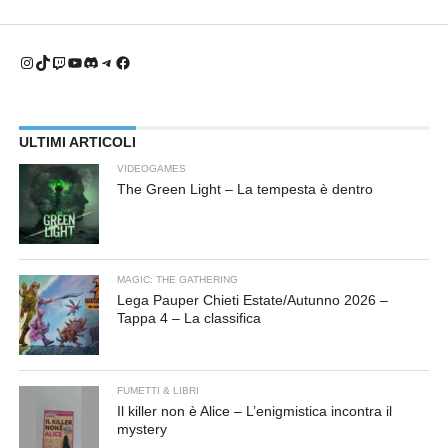
Instagram
TikTok
Twitch
YouTube
Discord
Telegram
Facebook
ULTIMI ARTICOLI
VIDEOGAMES
The Green Light – La tempesta è dentro
MAGIC: THE GATHERING
Lega Pauper Chieti Estate/Autunno 2026 –
Tappa 4 – La classifica
FUMETTI & LIBRI
Il killer non è Alice – L’enigmistica incontra il
mystery