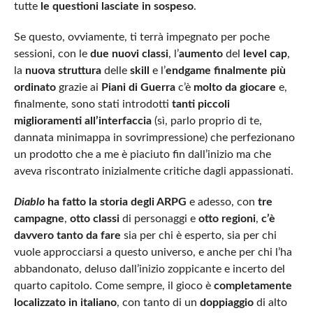
tutte
le questioni lasciate in sospeso
.
Se questo, ovviamente, ti terrà impegnato per poche
sessioni, con le
due nuovi classi
, l’
aumento
del
level cap
,
la
nuova struttura
delle
skill
e l’
endgame finalmente più
ordinato
grazie ai
Piani di Guerra
c’è
molto da giocare
e,
finalmente, sono stati introdotti
tanti piccoli
miglioramenti all’interfaccia
(sì, parlo proprio di te,
dannata minimappa in sovrimpressione) che perfezionano
un prodotto che a me è piaciuto fin dall’inizio ma che
aveva riscontrato inizialmente critiche dagli appassionati.
Diablo
ha fatto la storia degli ARPG
e adesso, con
tre
campagne
,
otto classi
di personaggi e
otto regioni
,
c’è
davvero tanto da fare
sia per chi è esperto, sia per chi
vuole approcciarsi a questo universo, e anche per chi l’ha
abbandonato, deluso dall’inizio zoppicante e incerto del
quarto capitolo. Come sempre, il gioco è
completamente
localizzato in italiano
, con tanto di un
doppiaggio
di alto