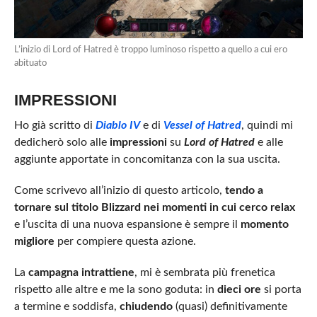
L’inizio di Lord of Hatred è troppo luminoso rispetto a quello a cui ero
abituato
IMPRESSIONI
Ho già scritto di
Diablo IV
e di
Vessel of Hatred
, quindi mi
dedicherò solo alle
impressioni
su
Lord of Hatred
e alle
aggiunte apportate in concomitanza con la sua uscita.
Come scrivevo all’inizio di questo articolo,
tendo a
tornare sul titolo Blizzard nei momenti in cui cerco relax
e l’uscita di una nuova espansione è sempre il
momento
migliore
per compiere questa azione.
La
campagna intrattiene
, mi è sembrata più frenetica
rispetto alle altre e me la sono goduta: in
dieci ore
si porta
a termine e soddisfa,
chiudendo
(quasi) definitivamente