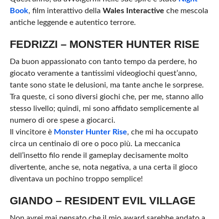
Book
, film interattivo della
Wales Interactive
che mescola
antiche leggende e autentico terrore.
FEDRIZZI – MONSTER HUNTER RISE
Da buon appassionato con tanto tempo da perdere, ho
giocato veramente a tantissimi videogiochi quest’anno,
tante sono state le delusioni, ma tante anche le sorprese.
Tra queste, ci sono diversi giochi che, per me, stanno allo
stesso livello; quindi, mi sono affidato semplicemente al
numero di ore spese a giocarci.
Il vincitore è
Monster Hunter Rise
, che mi ha occupato
circa un centinaio di ore o poco più. La meccanica
dell’insetto filo rende il gameplay decisamente molto
divertente, anche se, nota negativa, a una certa il gioco
diventava un pochino troppo semplice!
GIANDO – RESIDENT EVIL VILLAGE
Non avrei mai pensato che il mio award sarebbe andato a