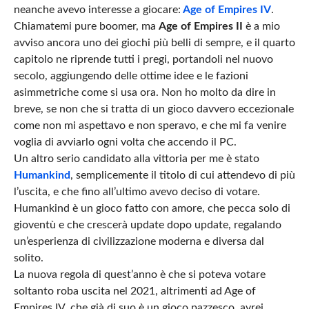
neanche avevo interesse a giocare:
Age of Empires IV
.
Chiamatemi pure boomer, ma
Age of Empires II
è a mio
avviso ancora uno dei giochi più belli di sempre, e il quarto
capitolo ne riprende tutti i pregi, portandoli nel nuovo
secolo, aggiungendo delle ottime idee e le fazioni
asimmetriche come si usa ora. Non ho molto da dire in
breve, se non che si tratta di un gioco davvero eccezionale
come non mi aspettavo e non speravo, e che mi fa venire
voglia di avviarlo ogni volta che accendo il PC.
Un altro serio candidato alla vittoria per me è stato
Humankind
, semplicemente il titolo di cui attendevo di più
l’uscita, e che fino all’ultimo avevo deciso di votare.
Humankind è un gioco fatto con amore, che pecca solo di
gioventù e che crescerà update dopo update, regalando
un’esperienza di civilizzazione moderna e diversa dal
solito.
La nuova regola di quest’anno è che si poteva votare
soltanto roba uscita nel 2021, altrimenti ad Age of
Empires IV, che già di suo è un gioco pazzesco, avrei