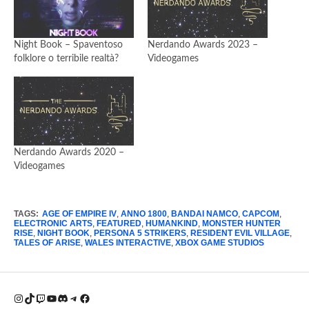
Night Book – Spaventoso
Nerdando Awards 2023 –
folklore o terribile realtà?
Videogames
Nerdando Awards 2020 –
Videogames
TAGS:
AGE OF EMPIRE IV
,
ANNO 1800
,
BANDAI NAMCO
,
CAPCOM
,
ELECTRONIC ARTS
,
FEATURED
,
HUMANKIND
,
MONSTER HUNTER
RISE
,
NIGHT BOOK
,
PERSONA 5 STRIKERS
,
RESIDENT EVIL VILLAGE
,
TALES OF ARISE
,
WALES INTERACTIVE
,
XBOX GAME STUDIOS
Instagram
TikTok
Twitch
YouTube
Discord
Telegram
Facebook