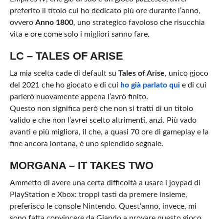
preferito il titolo cui ho dedicato più ore durante l’anno,
ovvero
Anno 1800
, uno strategico favoloso che risucchia
vita e ore come solo i migliori sanno fare.
LC – TALES OF ARISE
La mia scelta cade di default su
Tales of Arise
, unico gioco
del 2021 che ho giocato e di cui
ho già parlato qui
e di cui
parlerò nuovamente appena l’avrò finito.
Questo non significa però che non si tratti di un titolo
valido e che non l’avrei scelto altrimenti, anzi. Più vado
avanti e più migliora, il che, a quasi 70 ore di gameplay e la
fine ancora lontana, è uno splendido segnale.
MORGANA – IT TAKES TWO
Ammetto di avere una certa difficoltà a usare i joypad di
PlayStation e Xbox: troppi tasti da premere insieme,
preferisco le console Nintendo. Quest’anno, invece, mi
sono fatta convincere da Giando a provare questo gioco