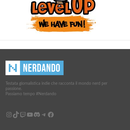
Testata giornalistica indie che racconta il mondo nerd per
passione.
Passiamo tempo #Nerdando
Instagram
TikTok
Twitch
YouTube
Discord
Telegram
Facebook