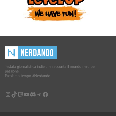
Testata giornalistica indie che racconta il mondo nerd per
passione.
Passiamo tempo #Nerdando
Instagram
TikTok
Twitch
YouTube
Discord
Telegram
Facebook