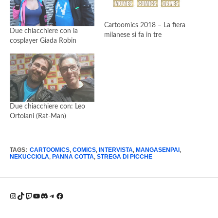
Cartoomics 2018 – La fiera
Due chiacchiere con la
milanese si fa in tre
cosplayer Giada Robin
Due chiacchiere con: Leo
Ortolani (Rat-Man)
TAGS:
CARTOOMICS
,
COMICS
,
INTERVISTA
,
MANGASENPAI
,
NEKUCCIOLA
,
PANNA COTTA
,
STREGA DI PICCHE
Instagram
TikTok
Twitch
YouTube
Discord
Telegram
Facebook