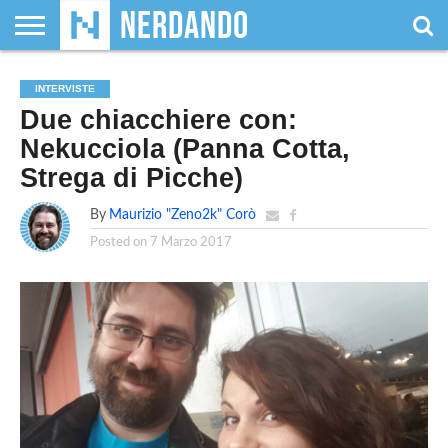
CHI
SIAMO
GIOCHI
GIOCHI
VIDEOGAMES
FILM
FUMETTI
MAGIC:
DUNGEONS
WRESTLING
NERDANDO
I
INTERVISTE
DA
DI
&
& LIBRI
THE
&
AWARDS
BOLLINI
Due chiacchiere con:
TAVOLO
RUOLO
SERIE
GATHERING
DRAGONS
TV
Nekucciola (Panna Cotta,
Strega di Picche)
By
Maurizio "Zeno2k" Corò
Posted on
7 Marzo 2017