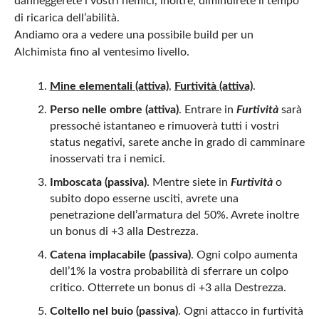
danneggerete i vostri nemici, inoltre, diminuirete il tempo
di ricarica dell’abilità.
Andiamo ora a vedere una possibile build per un
Alchimista fino al ventesimo livello.
Mine elementali (attiva)
,
Furtività (attiva)
.
Perso nelle ombre (attiva)
. Entrare in
Furtività
sarà
pressoché istantaneo e rimuoverà tutti i vostri
status negativi, sarete anche in grado di camminare
inosservati tra i nemici.
Imboscata (passiva)
. Mentre siete in
Furtività
o
subito dopo esserne usciti, avrete una
penetrazione dell’armatura del 50%. Avrete inoltre
un bonus di +3 alla Destrezza.
Catena implacabile (passiva)
. Ogni colpo aumenta
dell’1% la vostra probabilità di sferrare un colpo
critico. Otterrete un bonus di +3 alla Destrezza.
Coltello nel buio (passiva)
. Ogni attacco in furtività