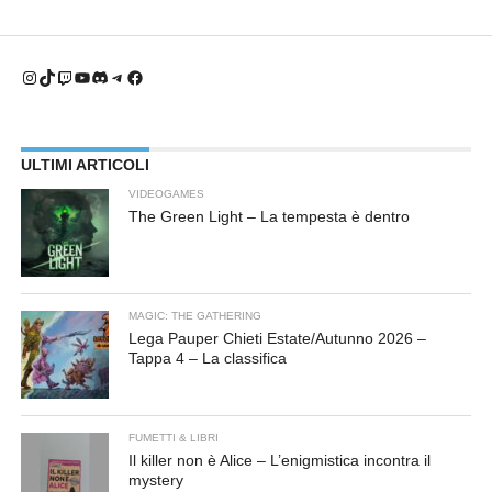
(Damage over Time) e
abilità di crowd control,
grazie alle skills che
terrorizzano e ghiacciano…
Instagram
TikTok
Twitch
YouTube
Discord
Telegram
Facebook
ULTIMI ARTICOLI
VIDEOGAMES
The Green Light – La tempesta è dentro
MAGIC: THE GATHERING
Lega Pauper Chieti Estate/Autunno 2026 –
Tappa 4 – La classifica
FUMETTI & LIBRI
Il killer non è Alice – L’enigmistica incontra il
mystery