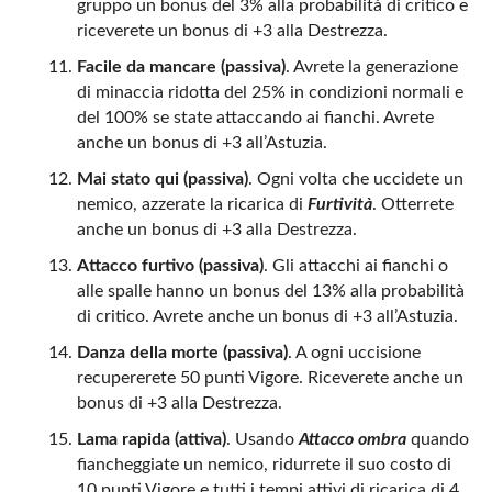
gruppo un bonus del 3% alla probabilità di critico e
riceverete un bonus di +3 alla Destrezza.
Facile da mancare (passiva)
. Avrete la generazione
di minaccia ridotta del 25% in condizioni normali e
del 100% se state attaccando ai fianchi. Avrete
anche un bonus di +3 all’Astuzia.
Mai stato qui (passiva)
. Ogni volta che uccidete un
nemico, azzerate la ricarica di
Furtività
. Otterrete
anche un bonus di +3 alla Destrezza.
Attacco furtivo (passiva)
. Gli attacchi ai fianchi o
alle spalle hanno un bonus del 13% alla probabilità
di critico. Avrete anche un bonus di +3 all’Astuzia.
Danza della morte (passiva)
. A ogni uccisione
recupererete 50 punti Vigore. Riceverete anche un
bonus di +3 alla Destrezza.
Lama rapida (attiva)
. Usando
Attacco ombra
quando
fiancheggiate un nemico, ridurrete il suo costo di
10 punti Vigore e tutti i tempi attivi di ricarica di 4