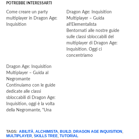
POTREBBE INTERESSARTI
Come creare un party
Dragon Age: Inquisition
multiplayer in Dragon Age:
Multiplayer – Guida
Inquisition
all’Elementalista
Bentornati alle nostre guide
sulle classi sbloccabili del
multiplayer di Dragon Age:
Inquisition. Oggi ci
concentriamo
sull'Elementalista, descritto
Dragon Age: Inquisition
come "una personalità
Multiplayer – Guida al
esplosiva che controlla le
Negromante
forze primordiali".
Continuiamo con le guide
L'Elementalista si concentra
dedicate alle classi
sull'utilizzo della magia
sbloccabili di Dragon Age:
elementale per infliggere il
Inquisition, oggi è la volta
maggior numero possibile di
della Negromante, "Una
danni ai vostri nemici. Le
fredda signora della magia
abilità di partenza sono…
dal potere terrificante". La
Negromante è una maga
TAGS:
ABILITÀ
,
ALCHIMISTA
,
BUILD
,
DRAGON AGE INQUISITION
,
DPS focalizzata nel DoT
MULTIPLAYER
,
SKILLS TREE
,
TUTORIAL