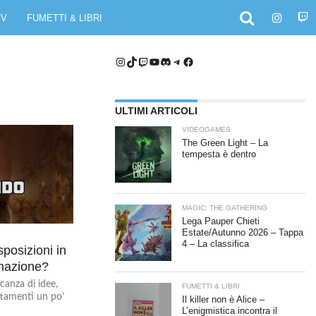
TV
FUMETTI & LIBRI
Instagram
TikTok
Twitch
YouTube
Discord
Telegram
Facebook
ULTIMI ARTICOLI
VIDEOGAMES
The Green Light – La
tempesta è dentro
MAGIC: THE GATHERING
Lega Pauper Chieti
Estate/Autunno 2026 – Tappa
4 – La classifica
posizioni in
imazione?
canza di idee,
FUMETTI & LIBRI
attamenti un po’
Il killer non è Alice –
L’enigmistica incontra il