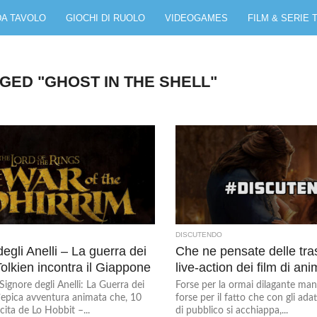
DA TAVOLO
GIOCHI DI RUOLO
VIDEOGAMES
FILM & SERIE 
GED "GHOST IN THE SHELL"
DISCUTENDO
degli Anelli – La guerra dei
Che ne pensate delle tras
Tolkien incontra il Giappone
live-action dei film di an
Signore degli Anelli: La Guerra dei
Forse per la ormai dilagante man
’epica avventura animata che, 10
forse per il fatto che con gli ad
cita de Lo Hobbit –...
di pubblico si acchiappa,...