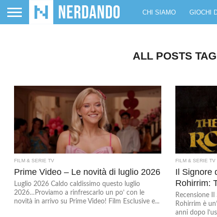
CHI SIAMO
GIOCHI 
ALL POSTS TAG
FILM & SERIE TV
FILM & SERIE TV
Prime Video – Le novità di luglio 2026
Il Signore 
Rohirrim: 
Luglio 2026 Caldo caldissimo questo luglio
2026…Proviamo a rinfrescarlo un po’ con le
Recensione Il 
novità in arrivo su Prime Video! Film Esclusive e...
Rohirrim è un
anni dopo l’us