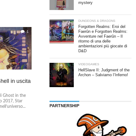
mystery
DUNGEONS & DRAGONS
Forgotten Realms: Eroi del
Faerûn e Forgotten Realms:
1
Avventure nel Faerûn – Il
ritorno di una delle
ambientazioni più giocate di
D&D
VIDEOGAMES
HellSlave II: Judgment of the
Archon – Salviamo l’Inferno!
hell in uscita
di Ghost in the
zo 2017, Star
PARTNERSHIP
ll’universo...