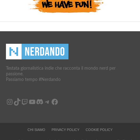
Testata giornalistica indie che racconta il mondo nerd per
passione.
Passiamo tempo #Nerdando
Instagram
TikTok
Twitch
YouTube
Discord
Telegram
Facebook
CHI SIAMO
PRIVACY POLICY
COOKIE POLICY