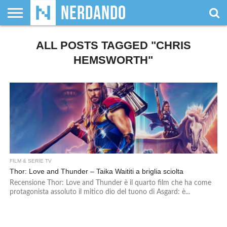
CHI
SIAMO
ALL POSTS TAGGED "CHRIS
GIOCHI
GIOCHI
VIDEOGAMES
FILM
FUMETTI
MAGIC:
DUNGEONS
WRESTLING
NERDANDO
I
DA
DI
&
& LIBRI
THE
&
AWARDS
BOLLINI
TAVOLO
RUOLO
SERIE
GATHERING
DRAGONS
HEMSWORTH"
TV
FILM & SERIE TV
Thor: Love and Thunder – Taika Waititi a briglia sciolta
Recensione Thor: Love and Thunder è il quarto film che ha come
protagonista assoluto il mitico dio del tuono di Asgard: è...