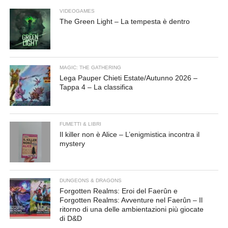
VIDEOGAMES
The Green Light – La tempesta è dentro
MAGIC: THE GATHERING
Lega Pauper Chieti Estate/Autunno 2026 –
Tappa 4 – La classifica
FUMETTI & LIBRI
Il killer non è Alice – L’enigmistica incontra il
mystery
DUNGEONS & DRAGONS
Forgotten Realms: Eroi del Faerûn e
Forgotten Realms: Avventure nel Faerûn – Il
ritorno di una delle ambientazioni più giocate
di D&D