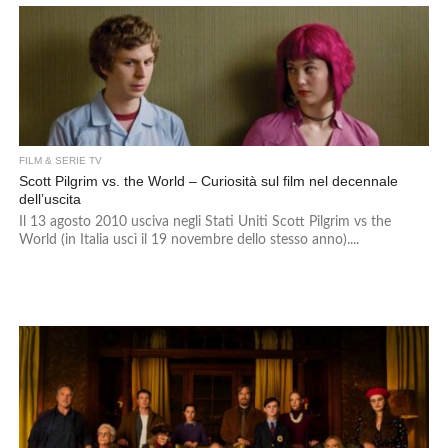
FILM & SERIE TV
Scott Pilgrim vs. the World – Curiosità sul film nel decennale
dell’uscita
Il 13 agosto 2010 usciva negli Stati Uniti Scott Pilgrim vs the
World (in Italia uscì il 19 novembre dello stesso anno)....