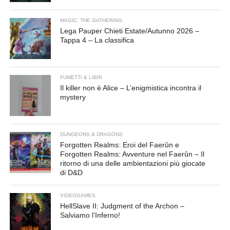
MAGIC: THE GATHERING
Lega Pauper Chieti Estate/Autunno 2026 –
Tappa 4 – La classifica
FUMETTI & LIBRI
Il killer non è Alice – L’enigmistica incontra il
mystery
DUNGEONS & DRAGONS
Forgotten Realms: Eroi del Faerûn e
Forgotten Realms: Avventure nel Faerûn – Il
ritorno di una delle ambientazioni più giocate
di D&D
VIDEOGAMES
HellSlave II: Judgment of the Archon –
Salviamo l’Inferno!