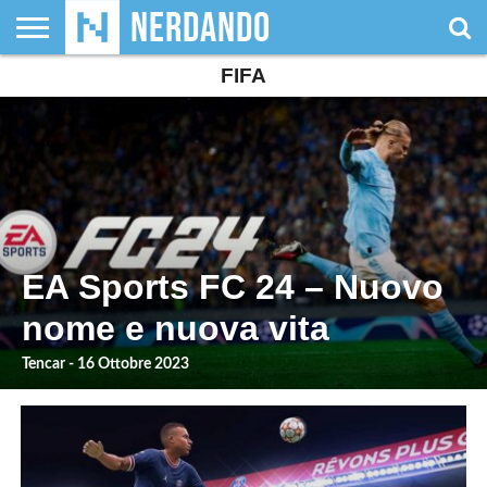
FIFA
CHI
SIAMO
GIOCHI
GIOCHI
VIDEOGAMES
FILM
FUMETTI
MAGIC:
DUNGEONS
WRESTLING
NERDANDO
I
DA
DI
&
& LIBRI
THE
&
AWARDS
BOLLINI
TAVOLO
RUOLO
SERIE
GATHERING
DRAGONS
TV
EA Sports FC 24 – Nuovo
nome e nuova vita
Tencar - 16 Ottobre 2023