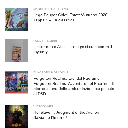
MAGIC: THE GATHERING
Lega Pauper Chieti Estate/Autunno 2026 –
Tappa 4 – La classifica
FUMETTI & LIBRI
Il killer non è Alice – L’enigmistica incontra il
mystery
DUNGEONS & DRAGONS
Forgotten Realms: Eroi del Faerûn e
Forgotten Realms: Avventure nel Faerûn – Il
ritorno di una delle ambientazioni più giocate
di D&D
VIDEOGAMES
HellSlave II: Judgment of the Archon –
Salviamo l’Inferno!