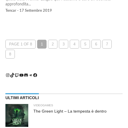
approfondita...
Tencar - 17 Settembre 2019
PAGE 1 OF 8
1
2
3
4
5
6
7
8
Instagram
TikTok
Twitch
YouTube
Discord
Telegram
Facebook
ULTIMI ARTICOLI
VIDEOGAMES
The Green Light – La tempesta è dentro