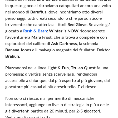
in questo gioco ci ritroviamo catapultati ancora una volta
nel mondo di
Baruffus
, dove incontriamo otto diversi
personaggi, tutti creati secondo lo stile parodistico e
irriverente che caratterizza i titoli
Red Glove
. Se avete già
giocato a
Rush & Bash
: Winter is NOW
riconoscerete
l’avventuriera
Mara Frost
, che si trova a competere con
esploratori del calibro di
Ash Darkness
, la scimmia
Banana Jones
e il malvagio magnate dei frullatori
Doktor
Brahun
.
Piazzandosi nella linea
Light & Fun
,
Tzulan Quest
fa una
promessa: divertirsi senza scervellarsi, rendendosi
accessibile a chiunque, dal più esperto al più giovane, dal
giocatore più casual al più cresciutello. E ci riesce.
Non solo ci riesce, ma, per merito di meccaniche
interessanti, aggiunge un livello di strategia in più a delle
già divertenti partite da 20 minuti, per 2-5 giocatori.
Vediamo di cosa si tratta!