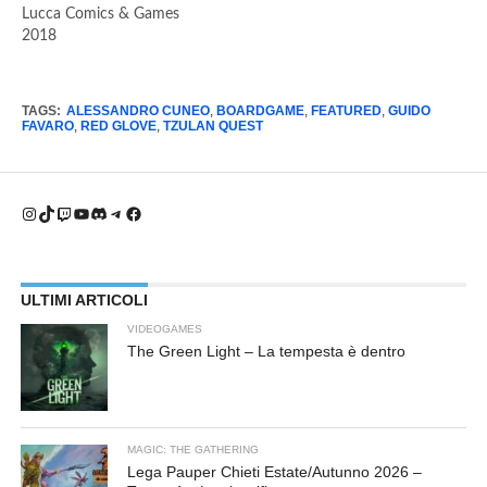
Lucca Comics & Games
2018
TAGS:
ALESSANDRO CUNEO
,
BOARDGAME
,
FEATURED
,
GUIDO
FAVARO
,
RED GLOVE
,
TZULAN QUEST
Instagram
TikTok
Twitch
YouTube
Discord
Telegram
Facebook
ULTIMI ARTICOLI
VIDEOGAMES
The Green Light – La tempesta è dentro
MAGIC: THE GATHERING
Lega Pauper Chieti Estate/Autunno 2026 –