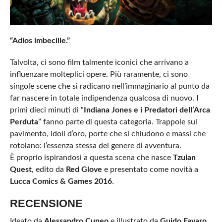
“Adios imbecille.”
Talvolta, ci sono film talmente iconici che arrivano a
influenzare molteplici opere. Più raramente, ci sono
singole scene che si radicano nell’immaginario al punto da
far nascere in totale indipendenza qualcosa di nuovo. I
primi dieci minuti di “
Indiana Jones e i Predatori dell’Arca
Perduta
” fanno parte di questa categoria. Trappole sul
pavimento, idoli d’oro, porte che si chiudono e massi che
rotolano: l’essenza stessa del genere di avventura.
È proprio ispirandosi a questa scena che nasce
Tzulan
Quest
, edito da
Red Glove
e presentato come novità a
Lucca Comics & Games 2016
.
RECENSIONE
Ideato da
Alessandro Cuneo
e illustrato da
Guido Favaro
,