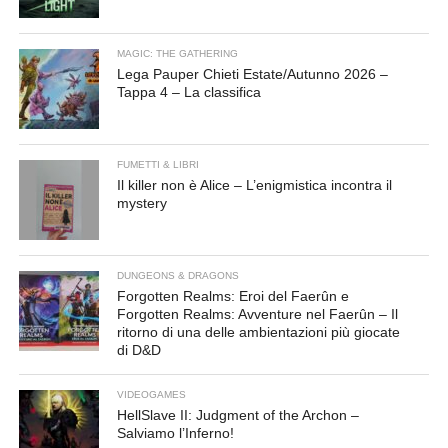
MAGIC: THE GATHERING
Lega Pauper Chieti Estate/Autunno 2026 –
Tappa 4 – La classifica
FUMETTI & LIBRI
Il killer non è Alice – L’enigmistica incontra il
mystery
DUNGEONS & DRAGONS
Forgotten Realms: Eroi del Faerûn e
Forgotten Realms: Avventure nel Faerûn – Il
ritorno di una delle ambientazioni più giocate
di D&D
VIDEOGAMES
HellSlave II: Judgment of the Archon –
Salviamo l’Inferno!