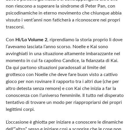
non riescono a superare la sindrome di Peter Pan, con
psicodinamiche in eterno movimento che chiunque abbia
vissuto i vent’anni non faticherà a riconoscere nei propri
trascorsi.
Con
Hi/Lo Volume 2
, riprendiamo la storia proprio lì dove
l’avevamo lasciata l’anno scorso. Noelle e Kai sono
avvinghiati in una situazione altamente imbarazzante nel
momento in cui fa capolino Candice, la fidanzata di Kai.
Da qui partono situazioni paradossali al limite del
grottesco con Noelle che deve fare buon visto a cattivo
gioco per non rovinare il rapporto tra i altri due (che per
altro detesta senza remore) e con Kai che inizia a far la
conoscenza con l’universo femminile. Il tutto nel disperato
tentativo di trovare un modo per riappropriarsi dei propri
legittimi corpi.
L’occasione è ghiotta per iniziare a conoscere le dinamiche
dell'”altro” sesso e iniziare così a scoprire che le cose non