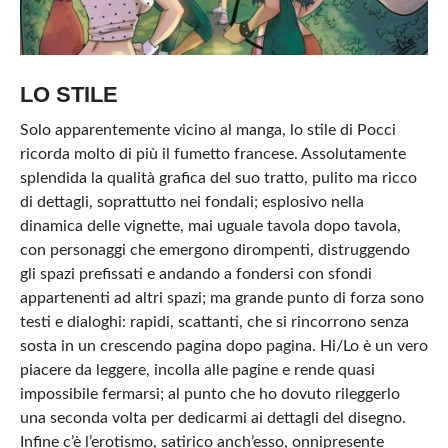
LO STILE
Solo apparentemente vicino al manga, lo stile di Pocci
ricorda molto di più il fumetto francese. Assolutamente
splendida la qualità grafica del suo tratto, pulito ma ricco
di dettagli, soprattutto nei fondali; esplosivo nella
dinamica delle vignette, mai uguale tavola dopo tavola,
con personaggi che emergono dirompenti, distruggendo
gli spazi prefissati e andando a fondersi con sfondi
appartenenti ad altri spazi; ma grande punto di forza sono
testi e dialoghi: rapidi, scattanti, che si rincorrono senza
sosta in un crescendo pagina dopo pagina. Hi/Lo è un vero
piacere da leggere, incolla alle pagine e rende quasi
impossibile fermarsi; al punto che ho dovuto rileggerlo
una seconda volta per dedicarmi ai dettagli del disegno.
Infine c’è l’erotismo, satirico anch’esso, onnipresente