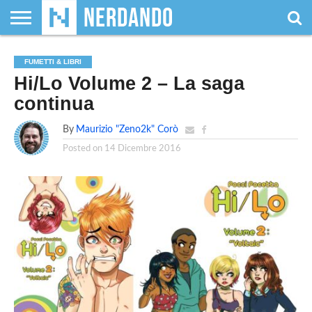
CHI
SIAMO
GIOCHI
GIOCHI
VIDEOGAMES
FILM
FUMETTI
MAGIC:
DUNGEONS
WRESTLING
NERDANDO
I
FUMETTI & LIBRI
DA
DI
&
& LIBRI
THE
&
AWARDS
BOLLINI
Hi/Lo Volume 2 – La saga
TAVOLO
RUOLO
SERIE
GATHERING
DRAGONS
TV
continua
By
Maurizio "Zeno2k" Corò
Posted on
14 Dicembre 2016