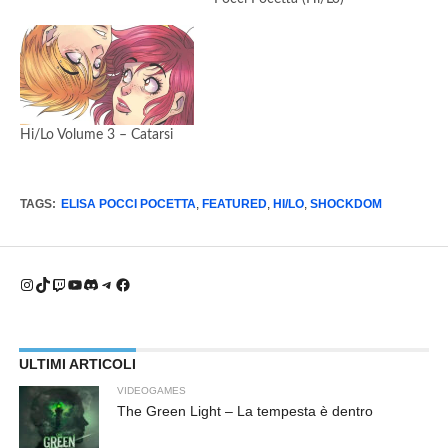
Hi/Lo Volume 3 – Catarsi
TAGS:
ELISA POCCI POCETTA
,
FEATURED
,
HI/LO
,
SHOCKDOM
Instagram
TikTok
Twitch
YouTube
Discord
Telegram
Facebook
ULTIMI ARTICOLI
VIDEOGAMES
The Green Light – La tempesta è dentro