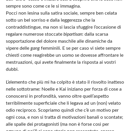
sempre sono come ce le si immagina.
Pocci non lesina sulla satira sociale, sempre ben celata
sotto un bel sorriso e dalla leggerezza che la
contraddistingue, ma non si lascia sfuggire l’occasione di
regalare numerose stoccate
bipartisan
: dalla scarsa
sopportazione del dolore maschile alle dinamiche da
vipere delle
gang
femminili. E se per caso vi siete sempre
chiesti come reagirebbe un uomo se dovesse affrontare le
mestruazioni, qui avete finalmente la risposta ai vostri
dubbi.
L’elemento che più mi ha colpito è stato il risvolto inatteso
nelle sottotrame: Noelle e Kai iniziano per forza di cose a
conoscersi in profondità, vanno oltre quell’aspetto
terribilmente superficiale che li legava ad un (non) velato
odio reciproco. Scopriamo quindi che c’è un motivo per
ogni cosa, e non si tratta di motivazioni banali o scontate;
alle spalle dei protagonisti (ma non è forse così per