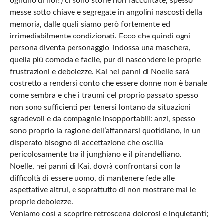
ognuno di noi?) ci sono storie non raccontate, spesso
messe sotto chiave e segregate in angolini nascosti della
memoria, dalle quali siamo però fortemente ed
irrimediabilmente condizionati. Ecco che quindi ogni
persona diventa personaggio: indossa una maschera,
quella più comoda e facile, pur di nascondere le proprie
frustrazioni e debolezze. Kai nei panni di Noelle sarà
costretto a rendersi conto che essere donne non è banale
come sembra e che i traumi del proprio passato spesso
non sono sufficienti per tenersi lontano da situazioni
sgradevoli e da compagnie insopportabili: anzi, spesso
sono proprio la ragione dell’affannarsi quotidiano, in un
disperato bisogno di accettazione che oscilla
pericolosamente tra il junghiano e il pirandelliano.
Noelle, nei panni di Kai, dovrà confrontarsi con la
difficoltà di essere uomo, di mantenere fede alle
aspettative altrui, e soprattutto di non mostrare mai le
proprie debolezze.
Veniamo così a scoprire retroscena dolorosi e inquietanti;