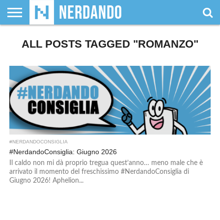
CHI
SIAMO
ALL POSTS TAGGED "ROMANZO"
GIOCHI
GIOCHI
VIDEOGAMES
FILM
FUMETTI
MAGIC:
DUNGEONS
WRESTLING
NERDANDO
I
DA
DI
&
& LIBRI
THE
&
AWARDS
BOLLINI
TAVOLO
RUOLO
SERIE
GATHERING
DRAGONS
TV
#NERDANDOCONSIGLIA
#NerdandoConsiglia: Giugno 2026
Il caldo non mi dà proprio tregua quest’anno… meno male che è
arrivato il momento del freschissimo #NerdandoConsiglia di
Giugno 2026! Aphelion...