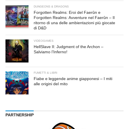
DUNGEONS & DRAGONS
Forgotten Realms: Eroi del Faerûn e
Forgotten Realms: Avventure nel Faerûn – Il
ritorno di una delle ambientazioni più giocate
di D&D
VIDEOGAMES
HellSlave II: Judgment of the Archon –
Salviamo l’Inferno!
FUMETTI & LIBRI
Fiabe e leggende anime giapponesi – I miti
alle origini del mito
PARTNERSHIP