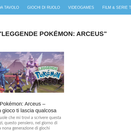
DA TAVOLO
GIOCHI DI RUOLO
VIDEOGAMES
FILM & SERIE 
 "LEGGENDE POKÉMON: ARCEUS"
Pokémon: Arceus –
gioco ti lascia qualcosa
uole che mi trovi a scrivere questa
i, questo pensiero, nel giorno di
a nona generazione di giochi