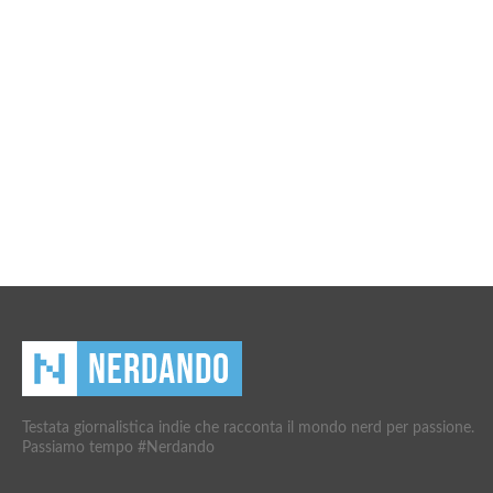
Testata giornalistica indie che racconta il mondo nerd per passione.
Passiamo tempo #Nerdando