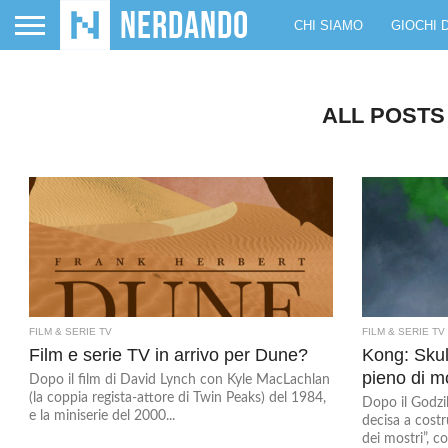
CHI SIAMO
GIOCHI 
ALL POSTS
FILM & SERIE TV
FILM & SERIE TV
Film e serie TV in arrivo per Dune?
Kong: Skul
pieno di mo
Dopo il film di David Lynch con Kyle MacLachlan
(la coppia regista-attore di Twin Peaks) del 1984,
Dopo il Godzil
e la miniserie del 2000...
decisa a cost
dei mostri”, co