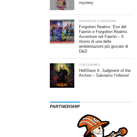
mystery
DUNGEONS & DRAGONS
Forgotten Realms: Eroi del
Faerûn e Forgotten Realms:
Avventure nel Faerûn – Il
ritorno di una delle
ambientazioni più giocate di
D&D
VIDEOGAMES
HellSlave II: Judgment of the
Archon – Salviamo l’Inferno!
PARTNERSHIP