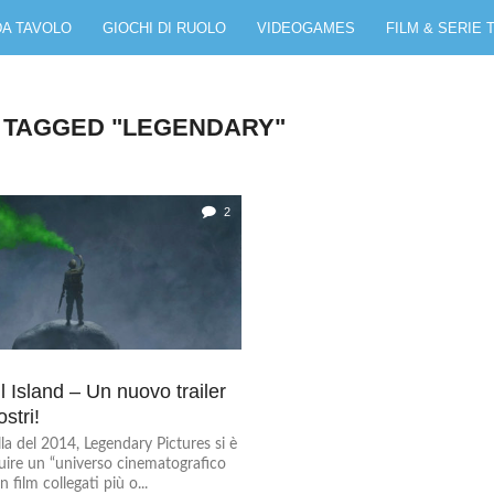
DA TAVOLO
GIOCHI DI RUOLO
VIDEOGAMES
FILM & SERIE 
 TAGGED "LEGENDARY"
2
l Island – Un nuovo trailer
stri!
la del 2014, Legendary Pictures si è
ruire un “universo cinematografico
n film collegati più o...