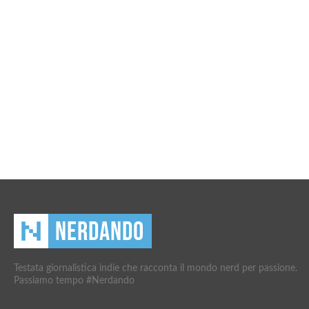
Testata giornalistica indie che racconta il mondo nerd per passione.
Passiamo tempo #Nerdando