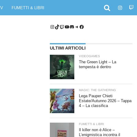
TV
FUMETTI & LIBRI
Instagram
TikTok
Twitch
YouTube
Discord
Telegram
Facebook
ULTIMI ARTICOLI
VIDEOGAMES
The Green Light – La
tempesta è dentro
MAGIC: THE GATHERING
Lega Pauper Chieti
Estate/Autunno 2026 – Tappa
4 – La classifica
FUMETTI & LIBRI
Il killer non è Alice –
L’enigmistica incontra il