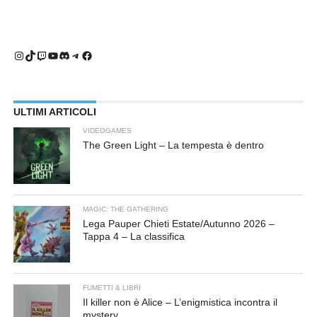
Instagram
TikTok
Twitch
YouTube
Discord
Telegram
Facebook
ULTIMI ARTICOLI
VIDEOGAMES
The Green Light – La tempesta è dentro
MAGIC: THE GATHERING
Lega Pauper Chieti Estate/Autunno 2026 –
Tappa 4 – La classifica
FUMETTI & LIBRI
Il killer non è Alice – L’enigmistica incontra il
mystery