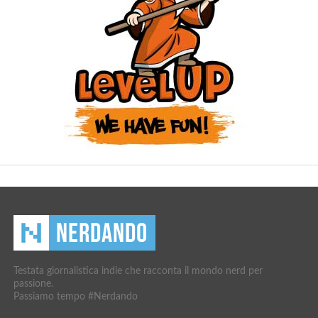
Testata giornalistica indie che racconta il mondo nerd per
passione.
Passiamo tempo #Nerdando