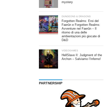
mystery
DUNGEONS & DRAGONS
Forgotten Realms: Eroi del
Faerûn e Forgotten Realms:
Avventure nel Faerûn – Il
ritorno di una delle
ambientazioni più giocate di
D&D
VIDEOGAMES
HellSlave II: Judgment of the
Archon – Salviamo l’Inferno!
PARTNERSHIP