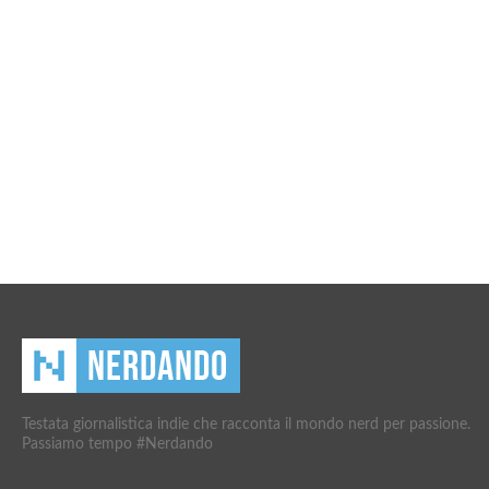
Testata giornalistica indie che racconta il mondo nerd per passione.
Passiamo tempo #Nerdando