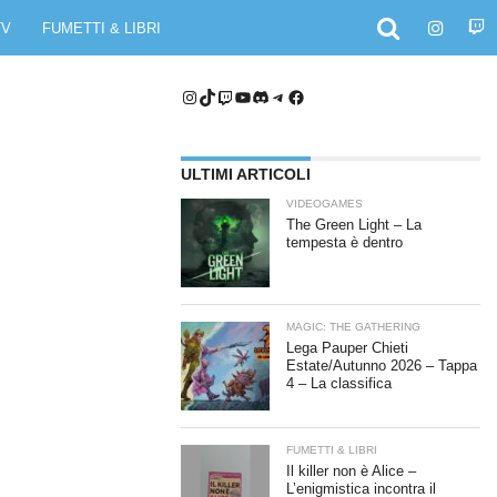
TV
FUMETTI & LIBRI
Instagram
TikTok
Twitch
YouTube
Discord
Telegram
Facebook
ULTIMI ARTICOLI
VIDEOGAMES
The Green Light – La
tempesta è dentro
MAGIC: THE GATHERING
Lega Pauper Chieti
Estate/Autunno 2026 – Tappa
4 – La classifica
FUMETTI & LIBRI
Il killer non è Alice –
L’enigmistica incontra il