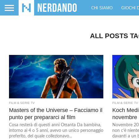
CHI SIAMO
GIOCHI 
ALL POSTS T
FILM & SERIE TV
FILM & SERIE TV
Masters of the Universe – Facciamo il
Koch Media
punto per prepararci al film
novembre
Cosa resterà di questi anni Ottanta Da bambina,
Novembre 2020
intorno ai 4 o 5 anni, avevo un unico personaggio
non c’è niente
preferito, del quale collezionavo...
davanti a un b