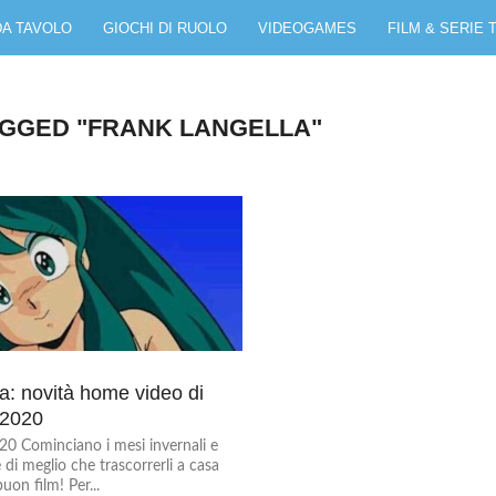
DA TAVOLO
GIOCHI DI RUOLO
VIDEOGAMES
FILM & SERIE 
AGGED "FRANK LANGELLA"
: novità home video di
 2020
 Cominciano i mesi invernali e
 di meglio che trascorrerli a casa
uon film! Per...