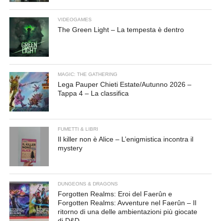
VIDEOGAMES
The Green Light – La tempesta è dentro
MAGIC: THE GATHERING
Lega Pauper Chieti Estate/Autunno 2026 –
Tappa 4 – La classifica
FUMETTI & LIBRI
Il killer non è Alice – L’enigmistica incontra il
mystery
DUNGEONS & DRAGONS
Forgotten Realms: Eroi del Faerûn e
Forgotten Realms: Avventure nel Faerûn – Il
ritorno di una delle ambientazioni più giocate
di D&D