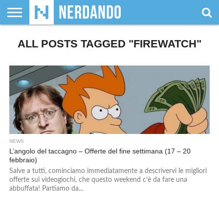
CHI
ALL POSTS TAGGED "FIREWATCH"
SIAMO
GIOCHI
GIOCHI
VIDEOGAMES
FILM
FUMETTI
MAGIC:
DUNGEONS
WRESTLING
NERDANDO
I
DA
DI
&
& LIBRI
THE
&
AWARDS
BOLLINI
TAVOLO
RUOLO
SERIE
GATHERING
DRAGONS
TV
NEWS
L’angolo del taccagno – Offerte del fine settimana (17 – 20
febbraio)
Salve a tutti, cominciamo immediatamente a descrivervi le migliori
offerte sui videogiochi, che questo weekend c’è da fare una
abbuffata! Partiamo da...