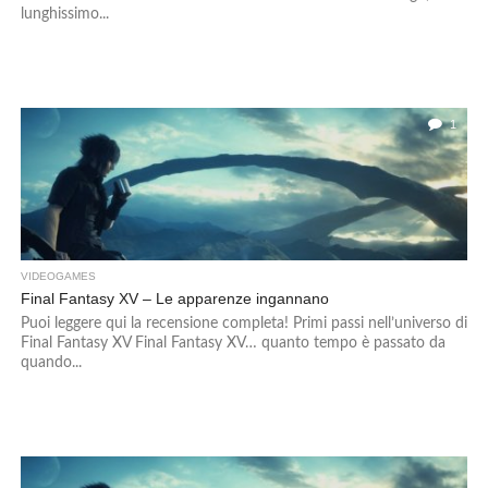
lunghissimo...
1
VIDEOGAMES
Final Fantasy XV – Le apparenze ingannano
Puoi leggere qui la recensione completa! Primi passi nell’universo di
Final Fantasy XV Final Fantasy XV… quanto tempo è passato da
quando...