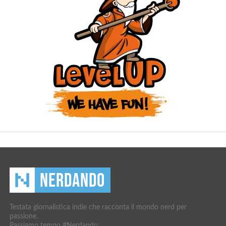
Testata giornalistica indie che racconta il mondo nerd per
passione.
Passiamo tempo #Nerdando