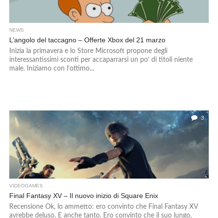
NEWS
L’angolo del taccagno – Offerte Xbox del 21 marzo
Inizia la primavera e lo Store Microsoft propone degli
interessantissimi sconti per accaparrarsi un po’ di titoli niente
male. Iniziamo con l’ottimo...
3
VIDEOGAMES
Final Fantasy XV – Il nuovo inizio di Square Enix
Recensione Ok, lo ammetto: ero convinto che Final Fantasy XV
avrebbe deluso. E anche tanto. Ero convinto che il suo lungo,