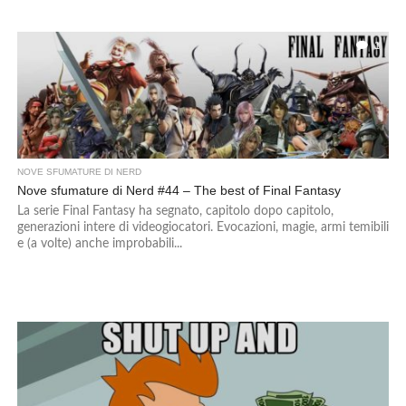
1
NOVE SFUMATURE DI NERD
Nove sfumature di Nerd #44 – The best of Final Fantasy
La serie Final Fantasy ha segnato, capitolo dopo capitolo,
generazioni intere di videogiocatori. Evocazioni, magie, armi temibili
e (a volte) anche improbabili...