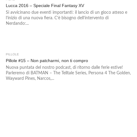
Lucca 2016 – Speciale Final Fantasy XV
Si avvicinano due eventi importanti: il lancio di un gioco atteso e
l’inizio di una nuova fiera. C’è bisogno dell’intervento di
Nerdando:...
PILLOLE
Pillole #15 – Non patcharmi, non ti compro
Nuova puntata del nostro podcast, di ritorno dalle ferie estive!
Parleremo di BATMAN – The Telltale Series, Persona 4 The Golden,
Wayward Pines, Narcos,...