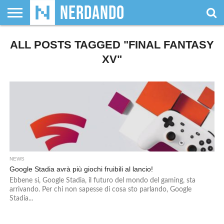
CHI
ALL POSTS TAGGED "FINAL FANTASY
SIAMO
GIOCHI
GIOCHI
VIDEOGAMES
FILM
FUMETTI
MAGIC:
DUNGEONS
WRESTLING
NERDANDO
I
DA
DI
&
& LIBRI
THE
&
AWARDS
BOLLINI
TAVOLO
RUOLO
SERIE
GATHERING
DRAGONS
XV"
TV
NEWS
Google Stadia avrà più giochi fruibili al lancio!
Ebbene si, Google Stadia, il futuro del mondo del gaming, sta
arrivando. Per chi non sapesse di cosa sto parlando, Google
Stadia...