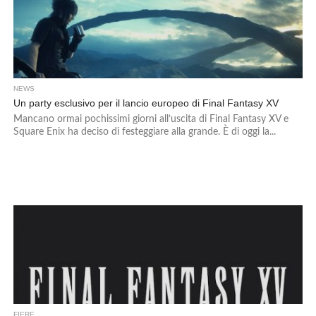
NEWS
Un party esclusivo per il lancio europeo di Final Fantasy XV
Mancano ormai pochissimi giorni all’uscita di Final Fantasy XV e
Square Enix ha deciso di festeggiare alla grande. È di oggi la...
FIERE