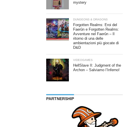
mystery
DUNGEONS & DRAGONS
Forgotten Realms: Eroi del
Faerûn e Forgotten Realms:
Avventure nel Faerûn – Il
ritorno di una delle
ambientazioni più giocate di
D&D
VIDEOGAMES
HellSlave II: Judgment of the
Archon – Salviamo l’Inferno!
PARTNERSHIP