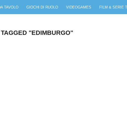
DA TAVOLO
GIOCHI DI RUOLO
VIDEOGAMES
FILM & SERIE 
 TAGGED "EDIMBURGO"