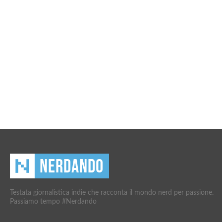
Testata giornalistica indie che racconta il mondo nerd per passione.
Passiamo tempo #Nerdando