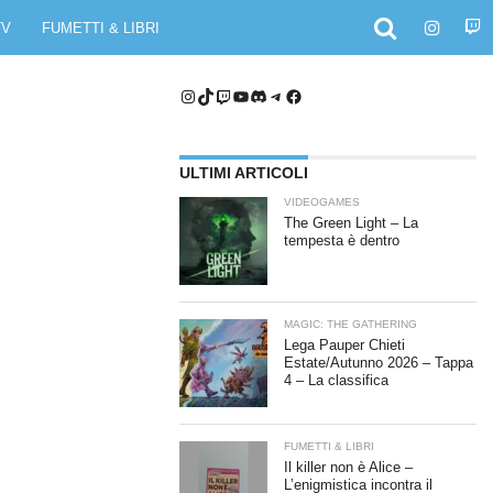
TV
FUMETTI & LIBRI
Instagram
TikTok
Twitch
YouTube
Discord
Telegram
Facebook
ULTIMI ARTICOLI
VIDEOGAMES
The Green Light – La
tempesta è dentro
MAGIC: THE GATHERING
Lega Pauper Chieti
Estate/Autunno 2026 – Tappa
4 – La classifica
FUMETTI & LIBRI
Il killer non è Alice –
L’enigmistica incontra il