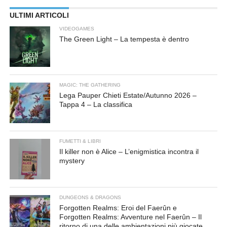
ULTIMI ARTICOLI
VIDEOGAMES
The Green Light – La tempesta è dentro
MAGIC: THE GATHERING
Lega Pauper Chieti Estate/Autunno 2026 –
Tappa 4 – La classifica
FUMETTI & LIBRI
Il killer non è Alice – L’enigmistica incontra il
mystery
DUNGEONS & DRAGONS
Forgotten Realms: Eroi del Faerûn e
Forgotten Realms: Avventure nel Faerûn – Il
ritorno di una delle ambientazioni più giocate