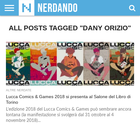
CHI
ALL POSTS TAGGED "DANY ORIZIO"
SIAMO
GIOCHI
GIOCHI
VIDEOGAMES
FILM
FUMETTI
MAGIC:
DUNGEONS
WRESTLING
NERDANDO
I
DA
DI
&
& LIBRI
THE
&
AWARDS
BOLLINI
TAVOLO
RUOLO
SERIE
GATHERING
DRAGONS
TV
ALTRE NERDATE
Lucca Comics & Games 2018 si presenta al Salone del Libro di
Torino
L’edizione 2018 del Lucca Comics & Games può sembrare ancora
lontana (la manifestazione si svolgerà dal 31 ottobre al 4
novembre 2018)...