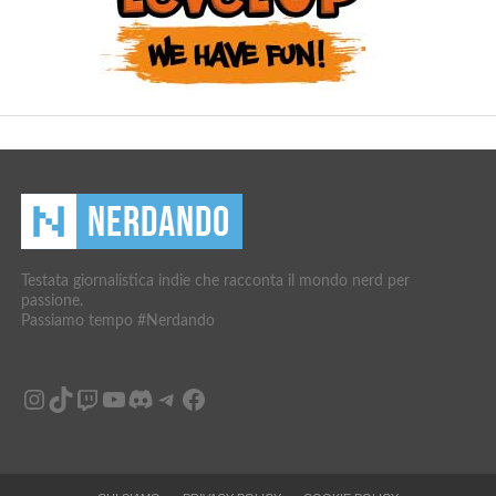
Testata giornalistica indie che racconta il mondo nerd per
passione.
Passiamo tempo #Nerdando
Instagram
TikTok
Twitch
YouTube
Discord
Telegram
Facebook