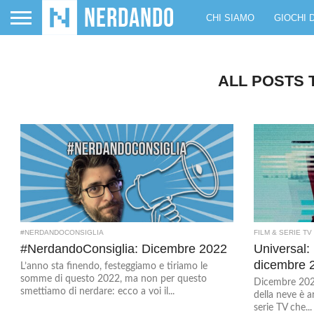
CHI SIAMO
GIOCHI 
ALL POSTS 
#NERDANDOCONSIGLIA
FILM & SERIE TV
#NerdandoConsiglia: Dicembre 2022
Universal:
dicembre 
L’anno sta finendo, festeggiamo e tiriamo le
somme di questo 2022, ma non per questo
Dicembre 2021 
smettiamo di nerdare: ecco a voi il...
della neve è a
serie TV che...