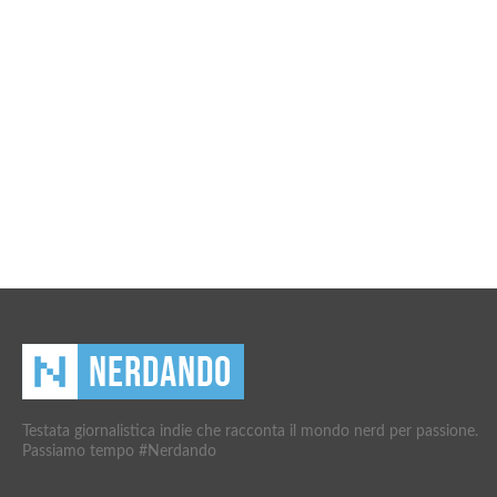
Testata giornalistica indie che racconta il mondo nerd per passione.
Passiamo tempo #Nerdando