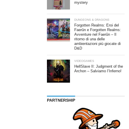
mystery
DUNGEONS & DRAGONS
Forgotten Realms: Eroi del
Faerûn e Forgotten Realms:
Avventure nel Faerûn – Il
ritorno di una delle
ambientazioni più giocate di
D&D
VIDEOGAMES
HellSlave II: Judgment of the
Archon – Salviamo l’Inferno!
PARTNERSHIP