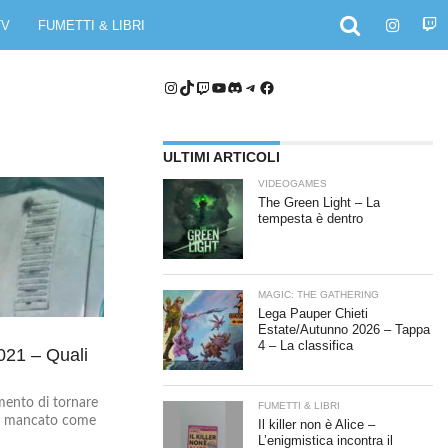
TV
FUMETTI & LIBRI
Instagram
TikTok
Twitch
YouTube
Discord
Telegram
Facebook
ULTIMI ARTICOLI
VIDEOGAMES
The Green Light – La
tempesta è dentro
MAGIC: THE GATHERING
Lega Pauper Chieti
Estate/Autunno 2026 – Tappa
4 – La classifica
021 – Quali
mento di tornare
FUMETTI & LIBRI
 è mancato come
Il killer non è Alice –
L’enigmistica incontra il