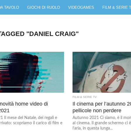
DA TAVOLO
GIOCHI DI RUOLO
VIDEOGAMES
FILM & SERIE 
TAGGED "DANIEL CRAIG"
FILM & SERIE TV
 novità home video di
Il cinema per l’autunno 2
2021
pellicole non perdere
Il mese del Natale, dei regali e
Autunno 2021 Ci siamo, è il mo
rrivato: scopriamo il carico di film e
al cinema. Il grande schermo ci
l’aria, in questa lunga...