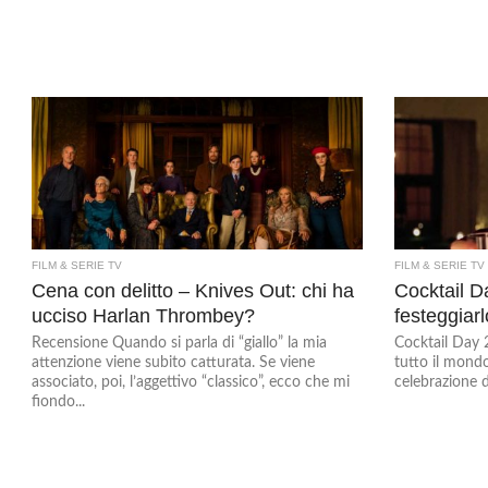
FILM & SERIE TV
FILM & SERIE TV
Cena con delitto – Knives Out: chi ha
Cocktail D
ucciso Harlan Thrombey?
festeggiarl
Recensione Quando si parla di “giallo” la mia
Cocktail Day 
attenzione viene subito catturata. Se viene
tutto il mondo
associato, poi, l’aggettivo “classico”, ecco che mi
celebrazione di
fiondo...