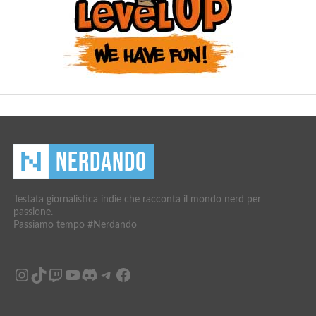
Testata giornalistica indie che racconta il mondo nerd per
passione.
Passiamo tempo #Nerdando
Instagram
TikTok
Twitch
YouTube
Discord
Telegram
Facebook