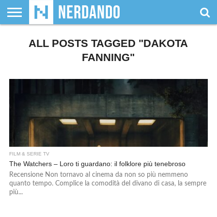
CHI
SIAMO
ALL POSTS TAGGED "DAKOTA
GIOCHI
GIOCHI
VIDEOGAMES
FILM
FUMETTI
MAGIC:
DUNGEONS
WRESTLING
NERDANDO
I
DA
DI
&
& LIBRI
THE
&
AWARDS
BOLLINI
TAVOLO
RUOLO
SERIE
GATHERING
DRAGONS
FANNING"
TV
FILM & SERIE TV
The Watchers – Loro ti guardano: il folklore più tenebroso
Recensione Non tornavo al cinema da non so più nemmeno
quanto tempo. Complice la comodità del divano di casa, la sempre
più...