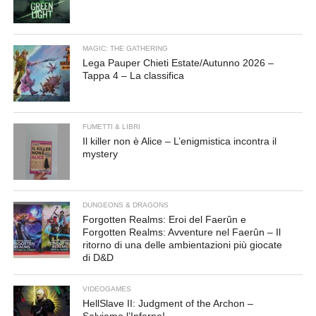
MAGIC: THE GATHERING
Lega Pauper Chieti Estate/Autunno 2026 –
Tappa 4 – La classifica
FUMETTI & LIBRI
Il killer non è Alice – L’enigmistica incontra il
mystery
DUNGEONS & DRAGONS
Forgotten Realms: Eroi del Faerûn e
Forgotten Realms: Avventure nel Faerûn – Il
ritorno di una delle ambientazioni più giocate
di D&D
VIDEOGAMES
HellSlave II: Judgment of the Archon –