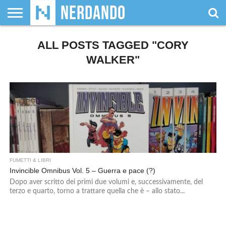
CHI
SIAMO
ALL POSTS TAGGED "CORY
GIOCHI
GIOCHI
VIDEOGAMES
FILM
FUMETTI
MAGIC:
DUNGEONS
WRESTLING
NERDANDO
I
DA
DI
&
& LIBRI
THE
&
AWARDS
BOLLINI
TAVOLO
RUOLO
SERIE
GATHERING
DRAGONS
WALKER"
TV
FUMETTI & LIBRI
Invincible Omnibus Vol. 5 – Guerra e pace (?)
Dopo aver scritto dei primi due volumi e, successivamente, del
terzo e quarto, torno a trattare quella che è – allo stato...