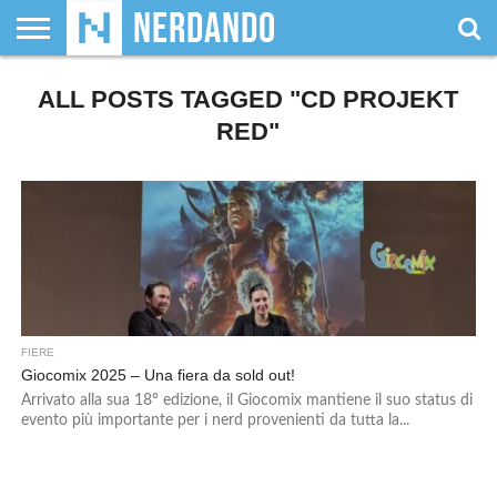
CHI
ALL POSTS TAGGED "CD PROJEKT
SIAMO
GIOCHI
GIOCHI
VIDEOGAMES
FILM
FUMETTI
MAGIC:
DUNGEONS
WRESTLING
NERDANDO
I
DA
DI
&
& LIBRI
THE
&
AWARDS
BOLLINI
TAVOLO
RUOLO
SERIE
GATHERING
DRAGONS
RED"
TV
FIERE
Giocomix 2025 – Una fiera da sold out!
Arrivato alla sua 18° edizione, il Giocomix mantiene il suo status di
evento più importante per i nerd provenienti da tutta la...