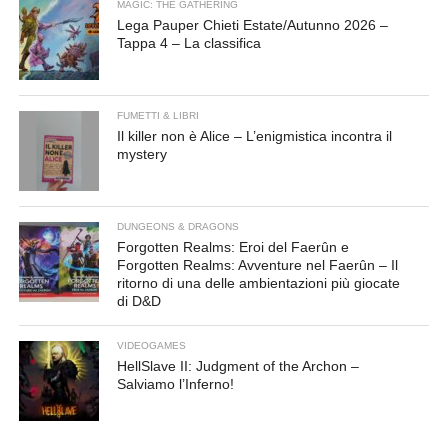
MAGIC: THE GATHERING
Lega Pauper Chieti Estate/Autunno 2026 –
Tappa 4 – La classifica
FUMETTI & LIBRI
Il killer non è Alice – L’enigmistica incontra il
mystery
DUNGEONS & DRAGONS
Forgotten Realms: Eroi del Faerûn e
Forgotten Realms: Avventure nel Faerûn – Il
ritorno di una delle ambientazioni più giocate
di D&D
VIDEOGAMES
HellSlave II: Judgment of the Archon –
Salviamo l’Inferno!