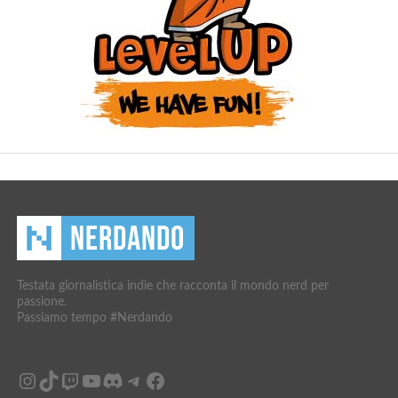
Testata giornalistica indie che racconta il mondo nerd per
passione.
Passiamo tempo #Nerdando
Instagram
TikTok
Twitch
YouTube
Discord
Telegram
Facebook