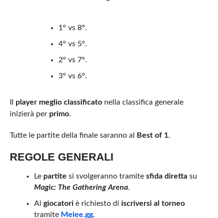
1° vs 8°.
4° vs 5°.
2° vs 7°.
3° vs 6°.
Il
player meglio classificato
nella classifica generale
inizierà per
primo
.
Tutte le partite della finale saranno al
Best of 1
.
REGOLE GENERALI
Le
partite
si svolgeranno tramite
sfida diretta
su
Magic: The Gathering Arena
.
Ai
giocatori
è richiesto di
iscriversi al torneo
tramite
Melee.gg
.