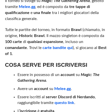
Il torneo si svolge su
Magic: The Gathering Arena
, gestito
tramite
Melee.gg
, ed è composto da
tre tappe di
qualificazione
e
una finale
tra i migliori giocatori della
classifica generale.
Tutte le partite del torneo, in formato
Brawl
(chiamato, in
origine,
Historic Brawl
. Il mazzo singleton è composto da
100 carte
di
qualsiasi espansione
, incluso un
comandante
. Trovi le
carte bandite qui
), si giocano al
Best
of 1
.
COSA SERVE PER ISCRIVERSI
Essere in possesso di un
account
su
Magic: The
Gathering Arena
.
Avere un
account
su
Melee.gg
.
Essere iscritti al
server Discord di Nerdando
,
raggiungibile tramite
questo link
.
L’
iscrizione
è
gratuita
.