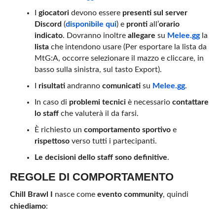
I
giocatori
devono essere
presenti sul server
Discord
(
disponibile qui
) e
pronti
all’
orario
indicato
. Dovranno inoltre
allegare
su
Melee.gg
la
lista
che intendono usare (Per esportare la lista da
MtG:A, occorre selezionare il mazzo e cliccare, in
basso sulla sinistra, sul tasto Export).
I
risultati
andranno
comunicati
su
Melee.gg
.
In caso di
problemi tecnici
è necessario
contattare
lo staff
che valuterà il da farsi.
È richiesto un
comportamento sportivo
e
rispettoso
verso tutti i partecipanti.
Le decisioni dello staff sono definitive
.
REGOLE DI COMPORTAMENTO
Chill Brawl I
nasce come
evento community
, quindi
chiediamo
: