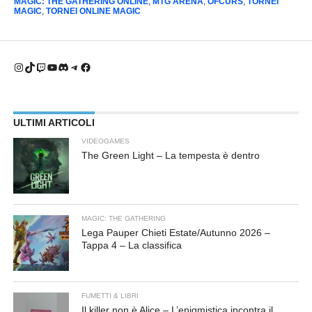
MAGIC: THE GATHERING ONLINE
,
MTG ARENA
,
OFCURS
,
TORNEI
MAGIC
,
TORNEI ONLINE MAGIC
Instagram
TikTok
Twitch
YouTube
Discord
Telegram
Facebook
ULTIMI ARTICOLI
VIDEOGAMES
The Green Light – La tempesta è dentro
MAGIC: THE GATHERING
Lega Pauper Chieti Estate/Autunno 2026 –
Tappa 4 – La classifica
FUMETTI & LIBRI
Il killer non è Alice – L’enigmistica incontra il