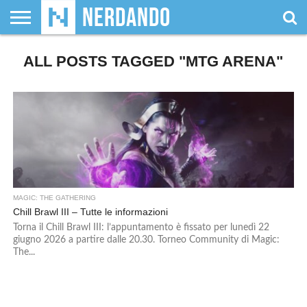
CHI
ALL POSTS TAGGED "MTG ARENA"
SIAMO
GIOCHI
GIOCHI
VIDEOGAMES
FILM
FUMETTI
MAGIC:
DUNGEONS
WRESTLING
NERDANDO
I
DA
DI
&
& LIBRI
THE
&
AWARDS
BOLLINI
TAVOLO
RUOLO
SERIE
GATHERING
DRAGONS
TV
MAGIC: THE GATHERING
Chill Brawl III – Tutte le informazioni
Torna il Chill Brawl III: l’appuntamento è fissato per lunedì 22
giugno 2026 a partire dalle 20.30. Torneo Community di Magic:
The...