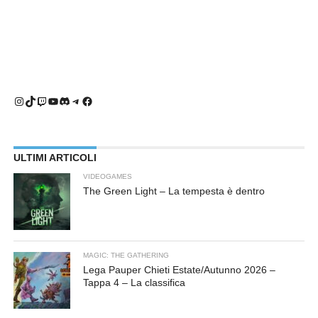
Instagram
TikTok
Twitch
YouTube
Discord
Telegram
Facebook
ULTIMI ARTICOLI
VIDEOGAMES
The Green Light – La tempesta è dentro
MAGIC: THE GATHERING
Lega Pauper Chieti Estate/Autunno 2026 –
Tappa 4 – La classifica