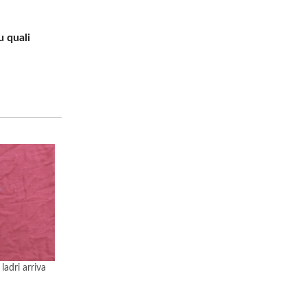
u quali
adri arriva