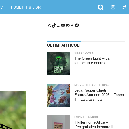
TV
FUMETTI & LIBRI
Instagram
TikTok
Twitch
YouTube
Discord
Telegram
Facebook
ULTIMI ARTICOLI
VIDEOGAMES
The Green Light – La
tempesta è dentro
MAGIC: THE GATHERING
Lega Pauper Chieti
Estate/Autunno 2026 – Tappa
4 – La classifica
FUMETTI & LIBRI
Il killer non è Alice –
L’enigmistica incontra il