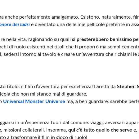
ma anche perfettamente amalgamato. Esistono, naturalmente, fil
nore dei ladri
è diventato una delle mie pellicole preferite in as
re nella vita, ragionando su quali
si presterebbero benissimo pe
ochi di ruolo esistenti nei titoli che ti proporrò ma semplicement
ri, sedersi intorno al tavolo e creare un’avventura che richiami l
o titolo: il film d’avventura per eccellenza! Diretta da
Stephen 
llicola che non mi stanco mai di guardare.
lo
Universal Monster Universe
ma, a ben guardare, sarebbe perf
giarsi in un’esperienza fuori dal comune: viaggi, avversari app
e, missioni collaterali. Insomma,
qui c’è tutto quello che serve
e,
 a trasformare il film in gioco di ruolo!