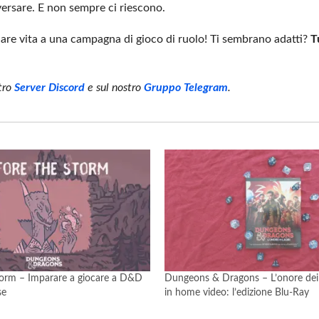
versare. E non sempre ci riescono.
dare vita a una campagna di gioco di ruolo! Ti sembrano adatti?
T
stro
Server Discord
e sul nostro
Gruppo Telegram
.
orm – Imparare a giocare a D&D
Dungeons & Dragons – L’onore dei l
se
in home video: l’edizione Blu-Ray