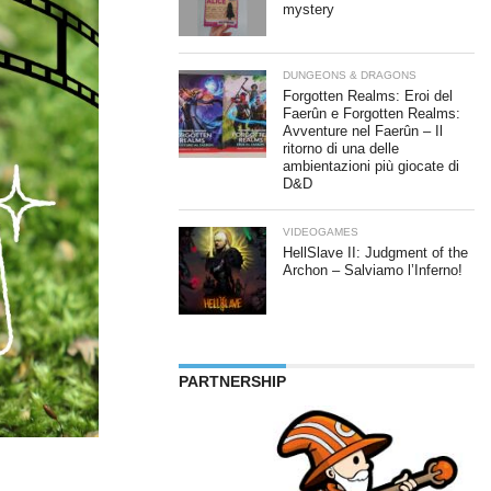
mystery
DUNGEONS & DRAGONS
Forgotten Realms: Eroi del
Faerûn e Forgotten Realms:
Avventure nel Faerûn – Il
ritorno di una delle
ambientazioni più giocate di
D&D
VIDEOGAMES
HellSlave II: Judgment of the
Archon – Salviamo l’Inferno!
PARTNERSHIP