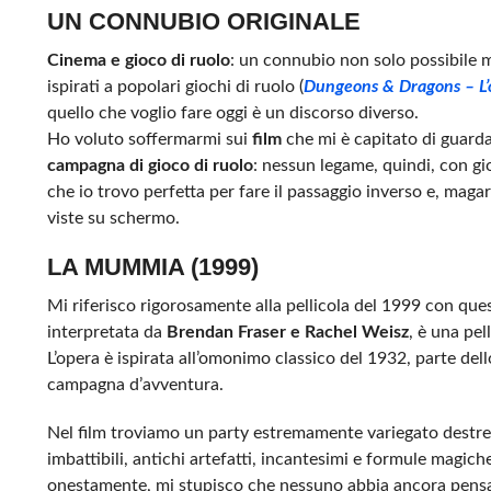
UN CONNUBIO ORIGINALE
Cinema e gioco di ruolo
: un connubio non solo possibile 
ispirati a popolari giochi di ruolo (
Dungeons & Dragons – L’o
quello che voglio fare oggi è un discorso diverso.
Ho voluto soffermarmi sui
film
che mi è capitato di guarda
campagna di gioco di ruolo
: nessun legame, quindi, con gi
che io trovo perfetta per fare il passaggio inverso e, maga
viste su schermo.
LA MUMMIA (1999)
Mi riferisco rigorosamente alla pellicola del 1999 con quest
interpretata da
Brendan Fraser e Rachel Weisz
, è una pe
L’opera è ispirata all’omonimo classico del 1932, parte del
campagna d’avventura.
Nel film troviamo un party estremamente variegato destreg
imbattibili, antichi artefatti, incantesimi e formule magich
onestamente, mi stupisco che nessuno abbia ancora pensato