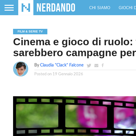
CHI SIAMO
GIOCHI 
FILM & SERIE TV
Cinema e gioco di ruolo: 
sarebbero campagne per
By
Claudia "Clack" Falcone
Posted on
19 Gennaio 2026