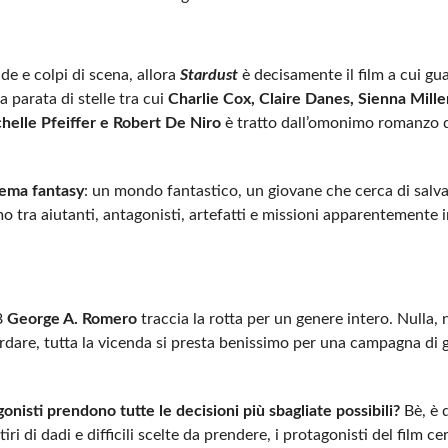
de e colpi di scena, allora
Stardust
è decisamente il film a cui gu
 parata di stelle tra cui
Charlie Cox, Claire Danes, Sienna Mille
helle Pfeiffer e Robert De Niro
è tratto dall’omonimo romanzo 
tema fantasy
: un mondo fantastico, un giovane che cerca di salva
o tra aiutanti, antagonisti, artefatti e missioni apparentemente 
8
George A. Romero
traccia la rotta per un genere intero. Nulla, 
uardare, tutta la vicenda si presta benissimo per una campagna di 
gonisti prendono tutte le decisioni più sbagliate possibili?
Bè, è 
 di dadi e difficili scelte da prendere, i protagonisti del film ce