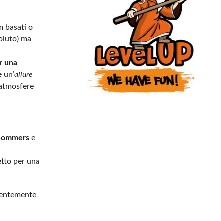
m basati o
soluto) ma
r una
e un’
allure
e atmosfere
Sommers
e
etto per una
arentemente