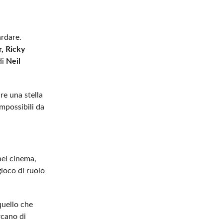
ardare.
r, Ricky
di
Neil
re una stella
impossibili da
nel cinema,
gioco di ruolo
quello che
rcano di