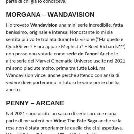
parte di chi già lo conosceva.
MORGANA – WANDAVISION
Ho trovato
Wandavision
una mini serie incredibile, fatta
benissimo, originale e intensa! Nonostante io mi sia
sentita più volte trollata durante la visione (“Ma quello è
QuickSilver? E ora appare Mephisto? E Reed Richards???)
non posso non votarla come
serie dell’anno
! Anche le
altre serie del Marvel Cinematic Universe uscite nel 2021
mi sono piaciute molto, prima tra tutte
Loki
, ma
Wandavision vince, anche perché attendo con ansia di
vedere dove porteranno in futuro le varie porte che ha
aperto.
PENNY – ARCANE
Nel 2021 sono uscite un sacco di serie carucce e una
parte di me voterà per
Winx: The Fate Saga
anche se la
resa non è stata propriamente quella che ci si aspettava.