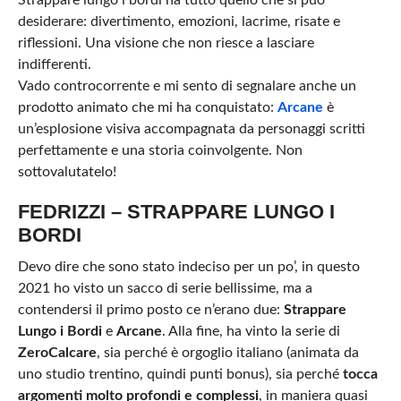
Strappare lungo i bordi ha tutto quello che si può
desiderare: divertimento, emozioni, lacrime, risate e
riflessioni. Una visione che non riesce a lasciare
indifferenti.
Vado controcorrente e mi sento di segnalare anche un
prodotto animato che mi ha conquistato:
Arcane
è
un’esplosione visiva accompagnata da personaggi scritti
perfettamente e una storia coinvolgente. Non
sottovalutatelo!
FEDRIZZI – STRAPPARE LUNGO I
BORDI
Devo dire che sono stato indeciso per un po’, in questo
2021 ho visto un sacco di serie bellissime, ma a
contendersi il primo posto ce n’erano due:
Strappare
Lungo i Bordi
e
Arcane
. Alla fine, ha vinto la serie di
ZeroCalcare
, sia perché è orgoglio italiano (animata da
uno studio trentino, quindi punti bonus), sia perché
tocca
argomenti molto profondi e complessi
, in maniera quasi