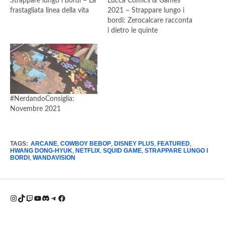
Strappare lungo i bordi – La
Lucca Comics & Games
frastagliata linea della vita
2021 – Strappare lungo i
bordi: Zerocalcare racconta
i dietro le quinte
#NerdandoConsiglia:
Novembre 2021
TAGS:
ARCANE
,
COWBOY BEBOP
,
DISNEY PLUS
,
FEATURED
,
HWANG DONG-HYUK
,
NETFLIX
,
SQUID GAME
,
STRAPPARE LUNGO I
BORDI
,
WANDAVISION
Instagram
TikTok
Twitch
YouTube
Discord
Telegram
Facebook