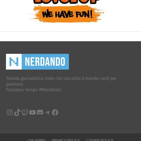
Testata giornalistica indie che racconta il mondo nerd per
passione.
Passiamo tempo #Nerdando
Instagram
TikTok
Twitch
YouTube
Discord
Telegram
Facebook
CHI SIAMO
PRIVACY POLICY
COOKIE POLICY