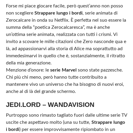
Forse mi piace giocare facile, però quest’anno non posso
non scegliere
Strappare lungo i bordi
, serie animata di
Zerocalcare in onda su Netflix. È perfetta nel suo essere la
summa della “poetica Zerocalcaresca”, ma è anche
un’ottima serie animata, realizzata con tutti i crismi. Vi
invito a scovare le mille citazioni che Zero nasconde qua e
là, ad appassionarvi alla storia di Alice ma soprattutto ad
immedesimarvi in quello che è, sostanzialmente, il ritratto
della mia generazione.
Menzione d’onore: le
serie Marvel
sono state pazzesche.
Chi più chi meno, però hanno tutte contribuito a
mantenere vivo un universo che ha bisogno di nuovi eroi,
anche al di là del grande schermo.
JEDI.LORD – WANDAVISION
Purtroppo sono rimasto tagliato fuori dalle ultime serie TV
uscite che aspettavo molto (una su tutte,
Strappare lungo
i bordi
) per essere improvvisamente ripiombato in un