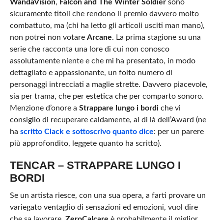
WandaVision
,
Falcon and The Winter Soldier
sono
sicuramente titoli che rendono il premio davvero molto
combattuto, ma (chi ha letto gli articoli usciti man mano),
non potrei non votare
Arcane
. La prima stagione su una
serie che racconta una lore di cui non conosco
assolutamente niente e che mi ha presentato, in modo
dettagliato e appassionante, un folto numero di
personaggi intrecciati a maglie strette. Davvero piacevole,
sia per trama, che per estetica che per comparto sonoro.
Menzione d’onore a
Strappare lungo i bordi
che vi
consiglio di recuperare caldamente, al di là dell’Award (ne
ha
scritto Clack e sottoscrivo quanto dice
: per un parere
più approfondito, leggete quanto ha scritto).
TENCAR – STRAPPARE LUNGO I
BORDI
Se un artista riesce, con una sua opera, a farti provare un
variegato ventaglio di sensazioni ed emozioni, vuol dire
che sa lavorare.
ZeroCalcare
è probabilmente il miglior