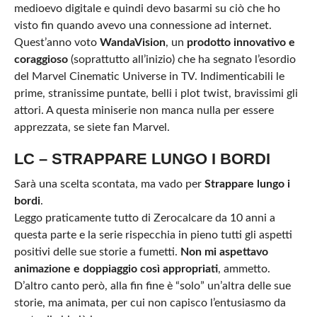
medioevo digitale e quindi devo basarmi su ciò che ho
visto fin quando avevo una connessione ad internet.
Quest’anno voto
WandaVision
, un
prodotto innovativo e
coraggioso
(soprattutto all’inizio) che ha segnato l’esordio
del Marvel Cinematic Universe in TV. Indimenticabili le
prime, stranissime puntate, belli i plot twist, bravissimi gli
attori. A questa miniserie non manca nulla per essere
apprezzata, se siete fan Marvel.
LC – STRAPPARE LUNGO I BORDI
Sarà una scelta scontata, ma vado per
Strappare lungo i
bordi
.
Leggo praticamente tutto di Zerocalcare da 10 anni a
questa parte e la serie rispecchia in pieno tutti gli aspetti
positivi delle sue storie a fumetti.
Non mi aspettavo
animazione e doppiaggio così appropriati
, ammetto.
D’altro canto però, alla fin fine è “solo” un’altra delle sue
storie, ma animata, per cui non capisco l’entusiasmo da