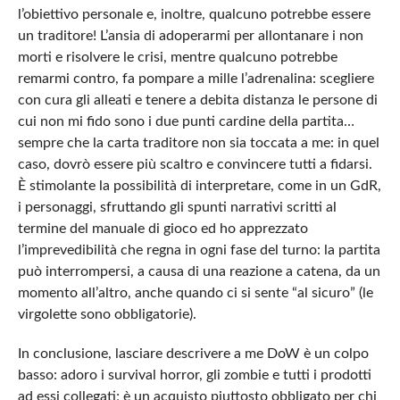
l’obiettivo personale e, inoltre, qualcuno potrebbe essere
un traditore! L’ansia di adoperarmi per allontanare i non
morti e risolvere le crisi, mentre qualcuno potrebbe
remarmi contro, fa pompare a mille l’adrenalina: scegliere
con cura gli alleati e tenere a debita distanza le persone di
cui non mi fido sono i due punti cardine della partita…
sempre che la carta traditore non sia toccata a me: in quel
caso, dovrò essere più scaltro e convincere tutti a fidarsi.
È stimolante la possibilità di interpretare, come in un GdR,
i personaggi, sfruttando gli spunti narrativi scritti al
termine del manuale di gioco ed ho apprezzato
l’imprevedibilità che regna in ogni fase del turno: la partita
può interrompersi, a causa di una reazione a catena, da un
momento all’altro, anche quando ci si sente “al sicuro” (le
virgolette sono obbligatorie).
In conclusione, lasciare descrivere a me DoW è un colpo
basso: adoro i survival horror, gli zombie e tutti i prodotti
ad essi collegati; è un acquisto piuttosto obbligato per chi