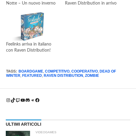
Notte – Un nuovo inverno
Raven Distribution in arrivo
Feelinks arriva in italiano
con Raven Distribution!
TAGS:
BOARDGAME
,
COMPETITIVO
,
COOPERATIVO
,
DEAD OF
WINTER
,
FEATURED
,
RAVEN DISTRIBUTION
,
ZOMBIE
Instagram
TikTok
Twitch
YouTube
Discord
Telegram
Facebook
ULTIMI ARTICOLI
VIDEOGAMES