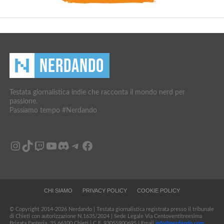
Testata giornalistica indie che racconta il mondo nerd per
passione.
Passiamo tempo #Nerdando
Instagram
TikTok
Twitch
YouTube
Discord
Telegram
Facebook
CHI SIAMO
PRIVACY POLICY
COOKIE POLICY
© Copyright 2014-2026 Nerdando | Testata giornalistica registrata presso il tribunale
di Chieti con autorizzazione N.1635/2024 | Sede Legale Via Centoventitreesima
Brigata Fanteria, 35 66100 Chieti | C.F. 93055900695 | Email
info@nerdando.com