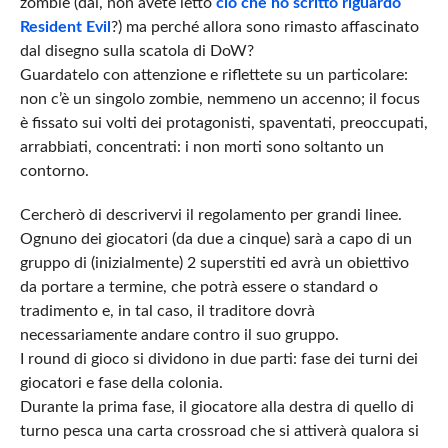
zombie (dai, non avete letto
ciò che ho scritto riguardo
Resident Evil
?) ma perché allora sono rimasto affascinato
dal disegno sulla scatola di DoW?
Guardatelo con attenzione e riflettete su un particolare:
non c’è un singolo zombie, nemmeno un accenno; il focus
è fissato sui volti dei protagonisti, spaventati, preoccupati,
arrabbiati, concentrati: i non morti sono soltanto un
contorno.
Cercherò di descrivervi il regolamento per grandi linee.
Ognuno dei giocatori (da due a cinque) sarà a capo di un
gruppo di (inizialmente) 2 superstiti ed avrà un obiettivo
da portare a termine, che potrà essere o standard o
tradimento e, in tal caso, il traditore dovrà
necessariamente andare contro il suo gruppo.
I round di gioco si dividono in due parti: fase dei turni dei
giocatori e fase della colonia.
Durante la prima fase, il giocatore alla destra di quello di
turno pesca una carta crossroad che si attiverà qualora si