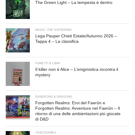
The Green Light – La tempesta è dentro
MAGIC: THE GATHERING
Lega Pauper Chieti Estate/Autunno 2026 –
Tappa 4 – La classifica
FUMETTI & LIBRI
Il killer non è Alice – L’enigmistica incontra il
mystery
DUNGEONS & DRAGONS
Forgotten Realms: Eroi del Faerûn e
Forgotten Realms: Avventure nel Faerûn – Il
ritorno di una delle ambientazioni più giocate
di D&D
VIDEOGAMES