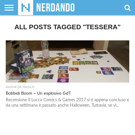
CHI
SIAMO
ALL POSTS TAGGED "TESSERA"
GIOCHI
GIOCHI
VIDEOGAMES
FILM
FUMETTI
MAGIC:
DUNGEONS
WRESTLING
NERDANDO
I
DA
DI
&
& LIBRI
THE
&
AWARDS
BOLLINI
TAVOLO
RUOLO
SERIE
GATHERING
DRAGONS
TV
GIOCHI DA TAVOLO
Bobbidi Boom – Un esplosivo GdT
Recensione Il Lucca Comics & Games 2017 si è appena concluso e
da una settimana è passato anche Halloween. Tuttavia, se vi...