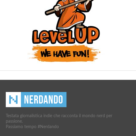
Testata giornalistica indie che racconta il mondo nerd per
passione.
Passiamo tempo #Nerdando