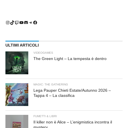
Instagram
TikTok
Twitch
YouTube
Discord
Telegram
Facebook
ULTIMI ARTICOLI
VIDEOGAMES
The Green Light – La tempesta è dentro
MAGIC: THE GATHERING
Lega Pauper Chieti Estate/Autunno 2026 –
Tappa 4 – La classifica
FUMETTI & LIBRI
Il killer non è Alice – L’enigmistica incontra il
mystery