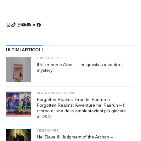
Instagram
TikTok
Twitch
YouTube
Discord
Telegram
Facebook
ULTIMI ARTICOLI
FUMETTI & LIBRI
Il killer non è Alice – L’enigmistica incontra il
mystery
DUNGEONS & DRAGONS
Forgotten Realms: Eroi del Faerûn e
Forgotten Realms: Avventure nel Faerûn – Il
ritorno di una delle ambientazioni più giocate
di D&D
VIDEOGAMES
HellSlave II: Judgment of the Archon –