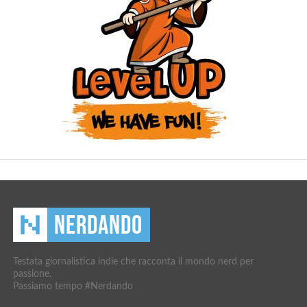
Testata giornalistica indie che racconta il mondo nerd per
passione.
Passiamo tempo #Nerdando