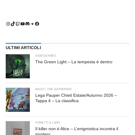
Instagram
TikTok
Twitch
YouTube
Discord
Telegram
Facebook
ULTIMI ARTICOLI
VIDEOGAMES
The Green Light – La tempesta è dentro
MAGIC: THE GATHERING
Lega Pauper Chieti Estate/Autunno 2026 –
Tappa 4 – La classifica
FUMETTI & LIBRI
Il killer non è Alice – L’enigmistica incontra il
mystery