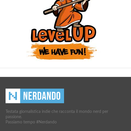
Testata giornalistica indie che racconta il mondo nerd per
passione.
Passiamo tempo #Nerdando